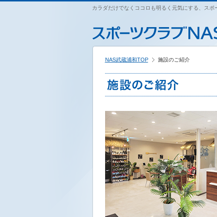
ペ
カラダだけでなくココロも明るく元気にする、スポー
こ
こ
こ
ー
こ
こ
こ
ジ
か
か
か
内
ら
ら
ら
を
本
サ
フ
移
文
イ
ッ
動
NAS武蔵浦和TOP
施設のご紹介
で
ト
タ
す
す
内
ー
る
主
情
た
要
報
め
メ
で
の
ニ
す
リ
ュ
ン
ー
ク
で
で
す
す
サ
イ
ト
内
主
要
メ