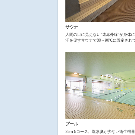
サウナ
人間の目に見えない"遠赤外線"が身体
汗を促すサウナで80～90℃に設定され
プール
25m 5コース。塩素臭が少ない衛生機