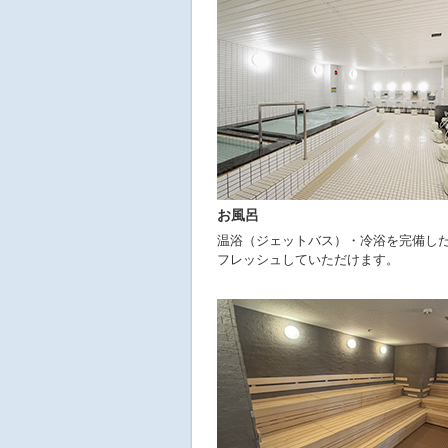
へ
移
動
し
ま
す
お風呂
温浴（ジェットバス）・冷浴を完備し
フレッシュしていただけます。