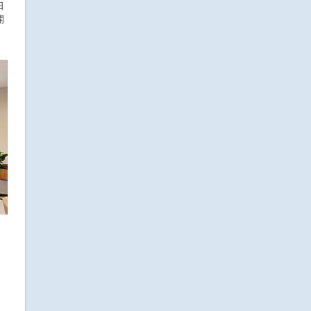
日
開
け
シ