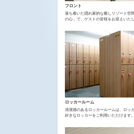
ニ
フロント
ュ
落ち着いた隠れ家的な癒しリゾート空
ー
の心」で、ゲストの皆様をお迎えいた
へ
移
動
し
ま
す
本
文
へ
移
動
し
ま
す
フ
ロッカールーム
ッ
清潔感のあるロッカールームは、ロッ
タ
好きなロッカーをご利用いただけます
ー
情
報