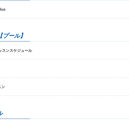
us
【プール】
レッスンスケジュール
スン
ル