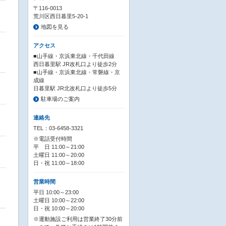
〒116-0013
荒川区西日暮里5-20-1
地図を見る
アクセス
■山手線・京浜東北線・千代田線
西日暮里駅 JR改札口より徒歩2分
■山手線・京浜東北線・常磐線・京
成線
日暮里駅 JR北改札口より徒歩5分
駐車場のご案内
連絡先
TEL：03-6458-3321
※電話受付時間
平 日 11:00～21:00
土曜日 11:00～20:00
日・祝 11:00～18:00
営業時間
平日 10:00～23:00
土曜日 10:00～22:00
日・祝 10:00～20:00
※運動施設ご利用は営業終了30分前