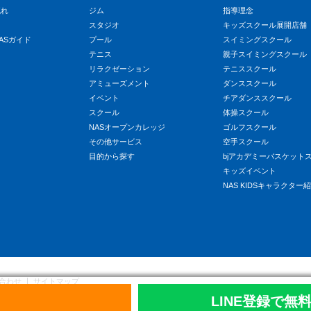
流れ
ジム
指導理念
スタジオ
キッズスクール展開店舗
ASガイド
プール
スイミングスクール
テニス
親子スイミングスクール
リラクゼーション
テニススクール
アミューズメント
ダンススクール
イベント
チアダンススクール
スクール
体操スクール
NASオープンカレッジ
ゴルフスクール
その他サービス
空手スクール
目的から探す
bjアカデミーバスケット
キッズイベント
NAS KIDSキャラクター
合わせ
サイトマップ
報保護方針
LINE登録で