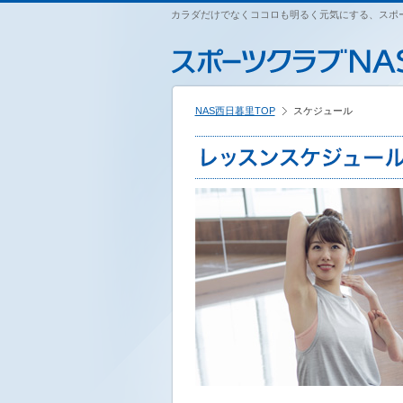
ペ
カラダだけでなくココロも明るく元気にする、スポー
こ
こ
こ
ー
こ
こ
こ
ジ
か
か
か
内
ら
ら
ら
を
本
サ
フ
移
文
イ
ッ
動
NAS西日暮里TOP
スケジュール
で
ト
タ
す
す
内
ー
る
主
情
た
要
報
め
メ
で
の
ニ
す
リ
ュ
ン
ー
ク
で
で
す
す
サ
イ
ト
内
主
要
メ