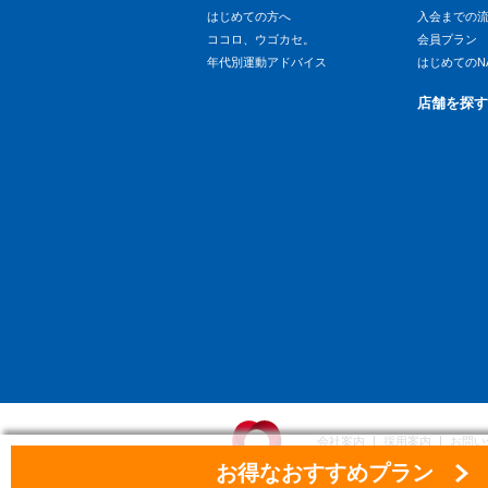
はじめての方へ
入会までの
ココロ、ウゴカセ。
会員プラン
年代別運動アドバイス
はじめてのN
店舗を探す
会社案内
採用案内
お問い
お得なおすすめプラン
大和ハウスグループ
個人情