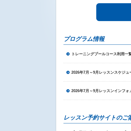
ニ
ュ
ー
へ
移
動
プログラム情報
し
ま
す
トレーニングプールコース利用一
本
文
へ
移
2026年7月～9月レッスンスケジュ
動
し
ま
2026年7月～9月レッスンインフ
す
フ
ッ
タ
ー
レッスン予約サイトのご
情
報