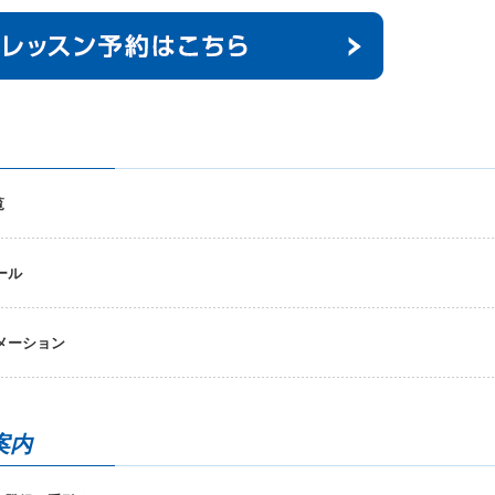
覧
ール
ォメーション
案内