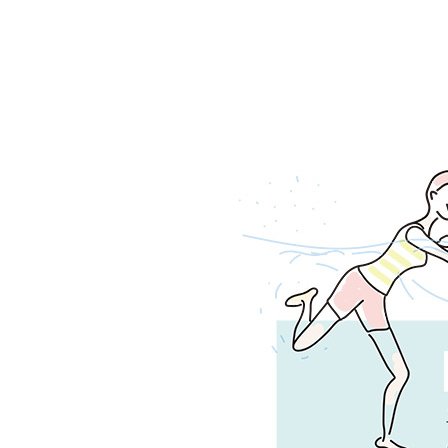
へ
移
動
し
ま
す