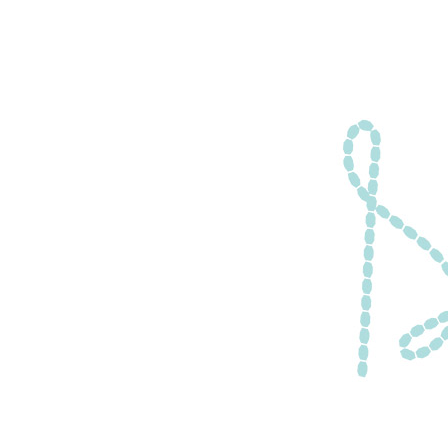
ニ
ュ
ー
へ
移
動
し
ま
す
本
文
へ
移
動
し
ま
す
フ
ッ
タ
ー
情
報