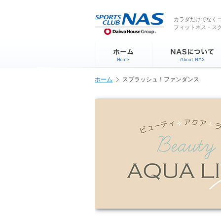
ペ
こ
こ
こ
ー
こ
こ
こ
カラダだけでなくコ
ジ
フィットネス・ス
か
か
か
内
ら
ら
ら
を
サ
本
フ
移
イ
文
ッ
動
ト
で
タ
す
内
す
ー
る
ホーム
スプラッシュ！ファンダンス
主
情
た
要
報
め
メ
で
の
ニ
す
リ
ュ
ン
ー
ク
で
で
す
す
サ
イ
ト
内
主
要
メ