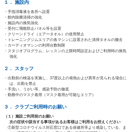
へ
１．
施設内
移
・手指消毒液を各所へ設置
動
・館内除菌清掃の強化
し
・施設内の換気強化
ま
・受付に飛散防止パネル等を設置
す
・クリーンドライ（エアータオル）の使用禁止
・トレーニングジムエリアの各マシンに設置された清掃タオルの撤去
・カーディオマシンの利用台数制限
・スタジオプログラム、レッスンの上限時間設定およびご利用時の換気
強化
２．
スタッフ
・出勤前の検温を実施し、37度以上の発熱および異常が見られる場合に
は、出勤を禁止
・手洗い、うがい等、感染予防の徹底
・勤務中のマスク着用（マスク着用が可能なエリア）
３．
クラブご利用時のお願い
（１）施設ご利用前のお願い
次の症状や該当する事項があるお客様はご利用をお控えください
①新型コロナウイルス対応窓口である保健所等より感染している、ま