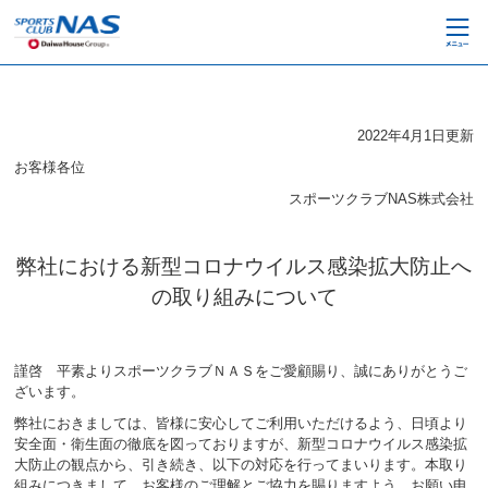
ペ
こ
ー
こ
ジ
か
内
ら
を
本
移
文
動
2022年4月1日更新
で
す
す
お客様各位
る
た
スポーツクラブNAS株式会社
め
の
リ
弊社における新型コロナウイルス感染拡大防止へ
ン
の取り組みについて
ク
で
す
サ
謹啓 平素よりスポーツクラブＮＡＳをご愛顧賜り、誠にありがとうご
イ
ざいます。
ト
弊社におきましては、皆様に安心してご利用いただけるよう、日頃より
内
安全面・衛生面の徹底を図っておりますが、新型コロナウイルス感染拡
主
大防止の観点から、引き続き、以下の対応を行ってまいります。本取り
要
組みにつきまして、お客様のご理解とご協力を賜りますよう、お願い申
メ