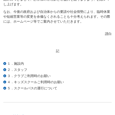
し上げます。
ニ
ュ
なお、今後の政府および自治体からの要請や社会情勢により、臨時休業
ー
や短縮営業等の変更を余儀なくされることも十分考えられます。その際
へ
には、ホームページ等でご案内させていただきます。
移
動
し
謹白
ま
す
本
記
文
へ
移
１．施設内
動
２．スタッフ
し
３．クラブご利用時のお願い
ま
４．キッズスクールご利用時のお願い
す
フ
５．スクールバスの運行について
ッ
タ
ー
情
報