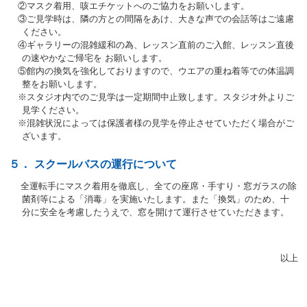
②マスク着用、咳エチケットへのご協力をお願いします。
③ご見学時は、隣の方との間隔をあけ、大きな声での会話等はご遠慮
ください。
④ギャラリーの混雑緩和の為、レッスン直前のご入館、レッスン直後
の速やかなご帰宅を お願いします。
⑤館内の換気を強化しておりますので、ウエアの重ね着等での体温調
整をお願いします。
※スタジオ内でのご見学は一定期間中止致します。スタジオ外よりご
見学ください。
※混雑状況によっては保護者様の見学を停止させていただく場合がご
ざいます。
５．
スクールバスの運行について
全運転手にマスク着用を徹底し、全ての座席・手すり・窓ガラスの除
菌剤等による「消毒」を実施いたします。また「換気」のため、十
分に安全を考慮したうえで、窓を開けて運行させていただきます。
以上