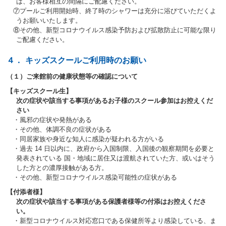
は、お客様相互の間隔にご配慮ください。
⑦プールご利用開始時、終了時のシャワーは充分に浴びていただくよ
うお願いいたします。
⑧その他、新型コロナウイルス感染予防および拡散防止に可能な限り
ご配慮ください。
４．
キッズスクールご利用時のお願い
（１）ご来館前の健康状態等の確認について
【キッズスクール生】
次の症状や該当する事項があるお子様のスクール参加はお控えくだ
さい
・風邪の症状や発熱がある
・その他、体調不良の症状がある
・同居家族や身近な知人に感染が疑われる方がいる
・過去 14 日以内に、政府から入国制限、入国後の観察期間を必要と
発表されている 国・地域に居住又は渡航されていた方、或いはそう
した方との濃厚接触がある方。
・その他、新型コロナウイルス感染可能性の症状がある
【付添者様】
次の症状や該当する事項がある保護者様等の付添はお控えくださ
い。
・新型コロナウイルス対応窓口である保健所等より感染している、ま