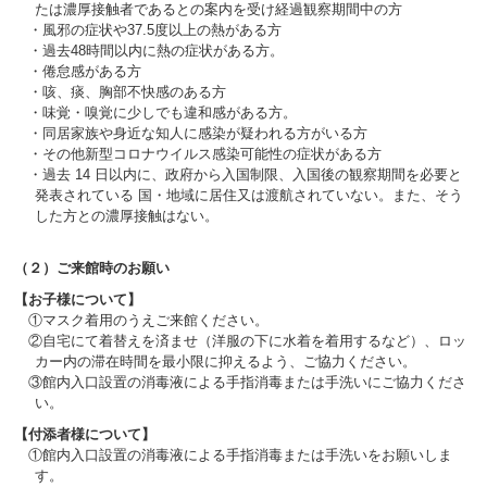
たは濃厚接触者であるとの案内を受け経過観察期間中の方
・風邪の症状や37.5度以上の熱がある方
・過去48時間以内に熱の症状がある方。
・倦怠感がある方
・咳、痰、胸部不快感のある方
・味覚・嗅覚に少しでも違和感がある方。
・同居家族や身近な知人に感染が疑われる方がいる方
・その他新型コロナウイルス感染可能性の症状がある方
・過去 14 日以内に、政府から入国制限、入国後の観察期間を必要と
発表されている 国・地域に居住又は渡航されていない。また、そう
した方との濃厚接触はない。
（２）ご来館時のお願い
【お子様について】
①マスク着用のうえご来館ください。
②自宅にて着替えを済ませ（洋服の下に水着を着用するなど）、ロッ
カー内の滞在時間を最小限に抑えるよう、ご協力ください。
③館内入口設置の消毒液による手指消毒または手洗いにご協力くださ
い。
【付添者様について】
①館内入口設置の消毒液による手指消毒または手洗いをお願いしま
す。