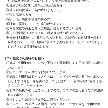
たは濃厚接触者であるとの案内を受け経過観察期間中の方。
②風邪の症状や37.5度以上の熱がある方。
③過去48時間以内に熱の症状がある方。
④倦怠感がある方。
⑤咳、痰、胸部不快感のある方。
⑥味覚・嗅覚に少しでも違和感がある方。
⑦同居家族や身近な知人に感染が疑われる方がいる方。
⑧その他新型コロナウイルス感染可能性の症状がある方。
⑨過去 14 日以内に、政府から入国制限、入国後の観察期間を必要と
発表されている 国・地域に居住又は渡航されていた方、或いはそう
した方との濃厚接触がある方。
（２）施設ご利用時のお願い
①施設ご利用時は、こまめな手洗いや除菌剤による手指消毒をお願い
いたします。
②咳エチケットの励行をお願いいたします。
③施設ご利用時は必ずマスク又はネックゲイター等の着用をお願いい
たします（鼻と口を確実に覆ってください）。着用がない場合は施
設をご利用いただけません。
④館内の換気を強化しておりますので、ウエアの重ね着等での体温調
整をお願いします。
⑤マシンご利用後の消毒等にご協力ください。
⑥ロッカー・お風呂（浴槽内・体洗い場）・サウナ等をご利用の際