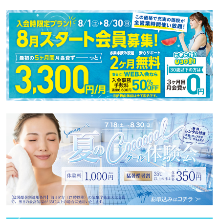
ニ
ュ
ー
へ
移
動
し
ま
す
本
文
へ
移
動
し
ま
す
フ
ッ
タ
ー
情
報