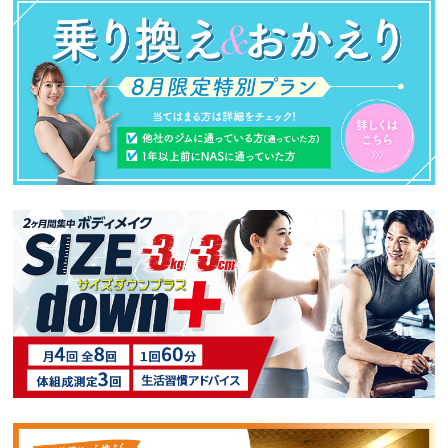
へ
移
動
し
ま
す