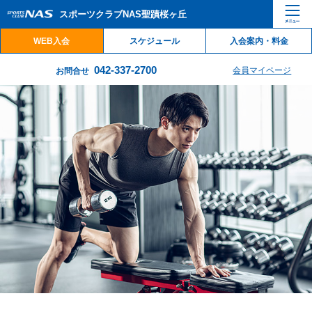
ペ
こ
こ
スポーツクラブNAS聖蹟桜ヶ丘
ー
こ
こ
ジ
か
か
WEB入会
スケジュール
入会案内・料金
内
ら
ら
を
本
サ
042-337-2700
会員マイページ
お問合せ
移
文
イ
動
で
ト
す
す
内
る
主
た
要
め
メ
の
ニ
リ
ュ
ン
ー
ク
で
で
す
す
サ
イ
ト
内
主
要
メ