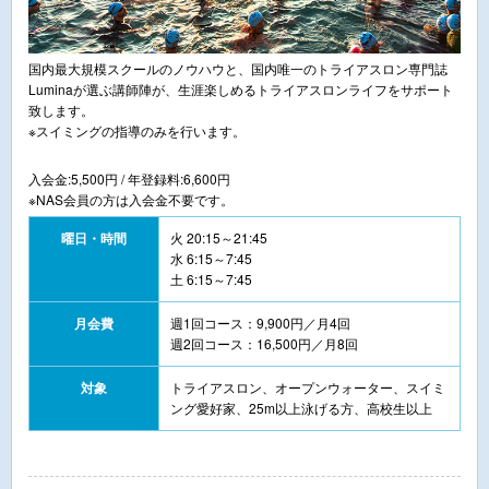
国内最大規模スクールのノウハウと、国内唯一のトライアスロン専門誌
Luminaが選ぶ講師陣が、生涯楽しめるトライアスロンライフをサポート
致します。
※スイミングの指導のみを行います。
入会金:5,500円 / 年登録料:6,600円
※NAS会員の方は入会金不要です。
曜日・時間
火 20:15～21:45
水 6:15～7:45
土 6:15～7:45
月会費
週1回コース：9,900円／月4回
週2回コース：16,500円／月8回
対象
トライアスロン、オープンウォーター、スイミ
ング愛好家、25m以上泳げる方、高校生以上