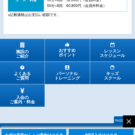
50分×8回 60,800円（会員外料金）
※記載価格はお支払い総額です。
おすすめ
レッスン
施設の
ポイント
スケジュール
ご紹介
キッズ
よくある
パーソナル
スクール
ご質問
トレーニング
入会の
ご案内・料金
PAGE TOP
Copyright Sports Club NAS All rights reserved.
まずは見学から！ご予約はコチラ
WEB入会はコチラ