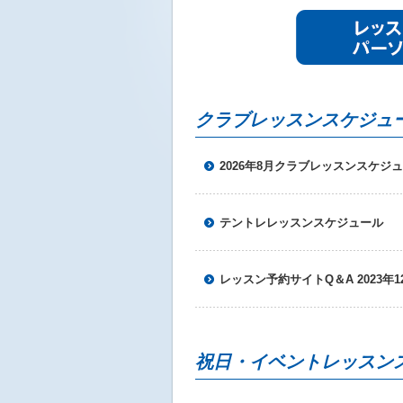
ニ
ュ
ー
へ
移
動
クラブレッスンスケジュ
し
ま
す
2026年8月クラブレッスンスケジ
本
文
へ
移
テントレレッスンスケジュール
動
し
ま
レッスン予約サイトQ＆A 2023年1
す
フ
ッ
タ
ー
祝日・イベントレッスン
情
報