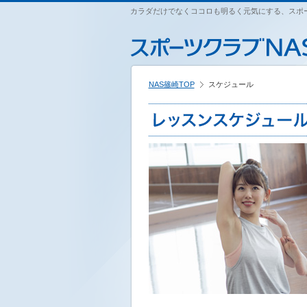
ペ
カラダだけでなくココロも明るく元気にする、スポー
こ
こ
こ
ー
こ
こ
こ
ジ
か
か
か
内
ら
ら
ら
を
本
サ
フ
移
文
イ
ッ
動
NAS篠崎TOP
スケジュール
で
ト
タ
す
す
内
ー
る
主
情
た
要
報
め
メ
で
の
ニ
す
リ
ュ
ン
ー
ク
で
で
す
す
サ
イ
ト
内
主
要
メ