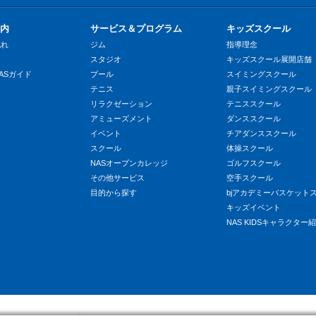
内
サービス＆プログラム
キッズスクール
流れ
ジム
指導理念
スタジオ
キッズスクール展開店舗
ASガイド
プール
スイミングスクール
テニス
親子スイミングスクール
リラクゼーション
テニススクール
アミューズメント
ダンススクール
イベント
チアダンススクール
スクール
体操スクール
NASオープンカレッジ
ゴルフスクール
その他サービス
空手スクール
目的から探す
bjアカデミーバスケット
キッズイベント
NAS KIDSキャラクター