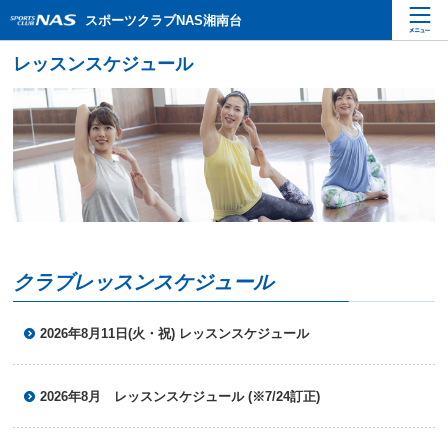
ペ
こ
こ
スポーツクラブNAS湘南台
ー
こ
こ
ジ
か
か
内
ら
ら
を
本
サ
移
文
イ
動
で
ト
す
す
内
る
主
た
要
め
メ
の
ニ
リ
ュ
ン
ー
ク
クラブレッスンスケジュール
で
で
す
す
サ
2026年8月11日(火・祝) レッスンスケジュール
イ
ト
内
2026年8月 レッスンスケジュール (※7/24訂正)
主
要
メ