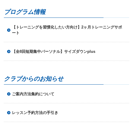
ニ
ュ
プログラム情報
ー
へ
【トレーニングを習慣化したい方向け】2ヶ月トレーニングサポ
移
ート
動
し
ま
す
【全8回短期集中パーソナル】サイズダウンplus
本
文
へ
移
クラブからのお知らせ
動
し
ま
ご案内方法集約について
す
フ
ッ
タ
レッスン予約方法の手引き
ー
情
報