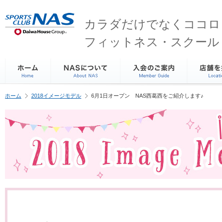
ペ
こ
こ
こ
ー
こ
こ
こ
カラダだけでなくココロ
ジ
か
か
か
内
ら
ら
ら
フィットネス・スクール
を
サ
本
フ
移
イ
文
ッ
動
ト
で
タ
す
内
す
ー
る
主
情
た
要
報
ホーム
2018イメージモデル
6月1日オープン NAS西葛西をご紹介します♪
め
メ
で
の
ニ
す
リ
ュ
ン
ー
ク
で
で
す
す
サ
イ
ト
内
主
要
メ