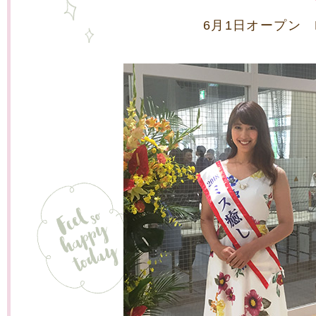
ニ
6月1日オープン 
ュ
ー
へ
移
動
し
ま
す
本
文
へ
移
動
し
ま
す
フ
ッ
タ
ー
情
報