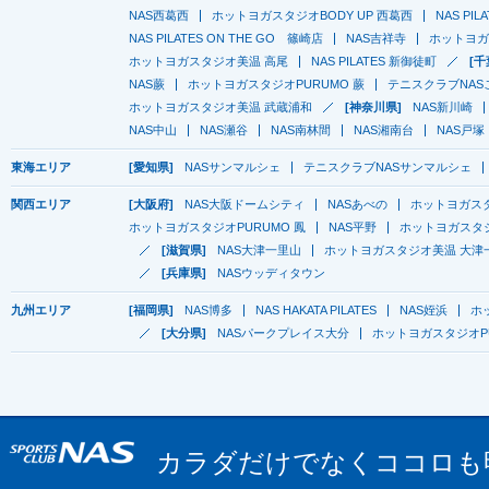
NAS西葛西
ホットヨガスタジオBODY UP 西葛西
NAS PI
NAS PILATES ON THE GO 篠崎店
NAS吉祥寺
ホットヨガ
ホットヨガスタジオ美温 高尾
NAS PILATES 新御徒町
[千
NAS蕨
ホットヨガスタジオPURUMO 蕨
テニスクラブNAS
ホットヨガスタジオ美温 武蔵浦和
[神奈川県]
NAS新川崎
NAS中山
NAS瀬谷
NAS南林間
NAS湘南台
NAS戸塚
東海エリア
[愛知県]
NASサンマルシェ
テニスクラブNASサンマルシェ
関西エリア
[大阪府]
NAS大阪ドームシティ
NASあべの
ホットヨガス
ホットヨガスタジオPURUMO 鳳
NAS平野
ホットヨガスタジ
[滋賀県]
NAS大津一里山
ホットヨガスタジオ美温 大津
[兵庫県]
NASウッディタウン
九州エリア
[福岡県]
NAS博多
NAS HAKATA PILATES
NAS姪浜
ホ
[大分県]
NASパークプレイス大分
ホットヨガスタジオP
カラダだけでなくココロも