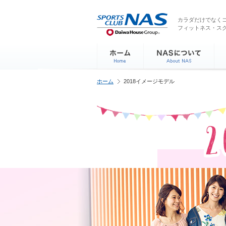
ペ
こ
こ
こ
ー
こ
こ
こ
カラダだけでなくコ
ジ
フィットネス・ス
か
か
か
内
ら
ら
ら
を
サ
本
フ
移
イ
文
ッ
動
ト
で
タ
す
内
す
ー
る
ホーム
2018イメージモデル
主
情
た
要
報
め
メ
で
の
ニ
す
リ
ュ
ン
ー
ク
で
で
す
す
サ
イ
ト
内
主
要
メ