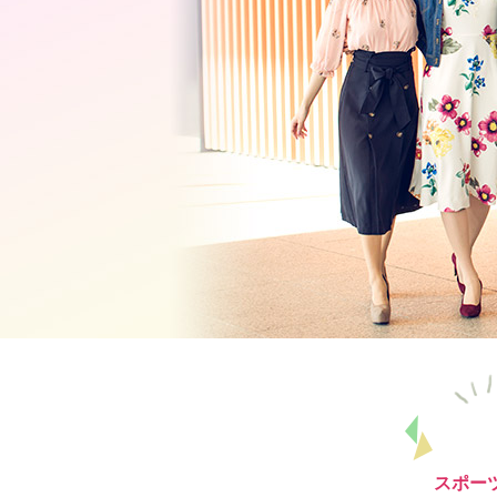
ニ
ュ
ー
へ
移
動
し
ま
す
本
文
へ
移
動
し
ま
す
フ
ッ
タ
ー
情
スポー
報