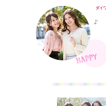
へ
移
ダイ
動
し
ま
す