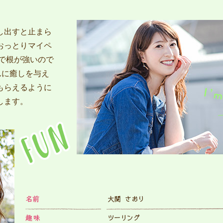
し出すと止まら
おっとりマイペ
で根が強いので
んに癒しを与え
もらえるように
します。