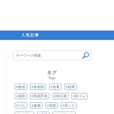
人気記事
タグ
Tags
腹筋
食事
効果
体脂肪
脂肪
初心者
筋トレ
体調不良
ジム
健康
美尻
肩こり