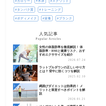
水泳
カロリー
スクワット
タンパク質
トレーニング
栄養
プランク
ボディメイク
人気記事
Popular Articles
女性の体脂肪率を徹底解説！ 体
脂肪率・BMIと健康リスク、おす
すめエクササイズを紹介
2026.07.24
ラットプルダウンの正しいやり方
とは？ 背中に効くコツを解説
2025.02.10
縄跳びダイエットは効果的！ メ
リットと留意すべきポイントを解
説
2026.01.21