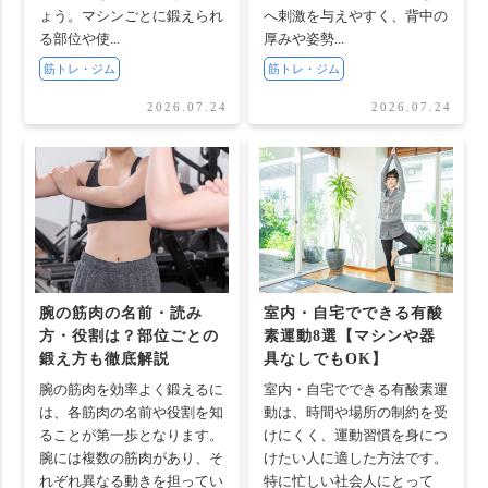
ょう。マシンごとに鍛えられ
へ刺激を与えやすく、背中の
る部位や使...
厚みや姿勢...
筋トレ・ジム
筋トレ・ジム
2026.07.24
2026.07.24
腕の筋肉の名前・読み
室内・自宅でできる有酸
方・役割は？部位ごとの
素運動8選【マシンや器
鍛え方も徹底解説
具なしでもOK】
腕の筋肉を効率よく鍛えるに
室内・自宅でできる有酸素運
は、各筋肉の名前や役割を知
動は、時間や場所の制約を受
ることが第一歩となります。
けにくく、運動習慣を身につ
腕には複数の筋肉があり、そ
けたい人に適した方法です。
れぞれ異なる動きを担ってい
特に忙しい社会人にとって