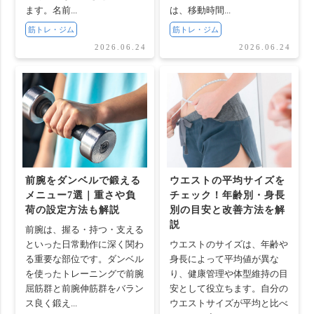
ます。名前...
は、移動時間...
筋トレ・ジム
筋トレ・ジム
2026.06.24
2026.06.24
前腕をダンベルで鍛える
ウエストの平均サイズを
メニュー7選｜重さや負
チェック！年齢別・身長
荷の設定方法も解説
別の目安と改善方法を解
説
前腕は、握る・持つ・支える
といった日常動作に深く関わ
ウエストのサイズは、年齢や
る重要な部位です。ダンベル
身長によって平均値が異な
を使ったトレーニングで前腕
り、健康管理や体型維持の目
屈筋群と前腕伸筋群をバラン
安として役立ちます。自分の
ス良く鍛え...
ウエストサイズが平均と比べ