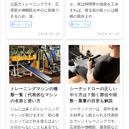
な筋力トレーニングです。広
か。実は時間帯や強度を工夫
背筋や僧帽筋を中心に刺激で
すれば、寝る前の筋トレは睡
きるため、逆...
眠の質向上や...
筋トレ・ジム
筋トレ・ジム
2026.07.24
2026.07.24
トレーニングマシンの種
シーテッドローの正しい
類一覧｜代表的なマシン
やり方は？効く部位や回
の名前と使い方
数・重量の目安も解説
ジムには多くのトレーニング
シーテッドローは、背中全体
マシンが並びますが、初心者
を効率よく鍛えられる代表的
にとってはどれを使えばよい
なマシントレーニングです。
か分からないこともあるでし
広背筋や僧帽筋、菱形筋など