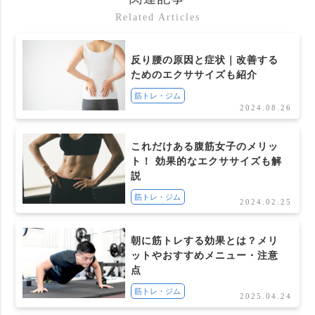
Related Articles
反り腰の原因と症状｜改善する
ためのエクササイズも紹介
筋トレ・ジム
2024.08.26
これだけある腹筋女子のメリッ
ト！ 効果的なエクササイズも解
説
筋トレ・ジム
2024.02.25
朝に筋トレする効果とは？メリ
ットやおすすめメニュー・注意
点
筋トレ・ジム
2025.04.24