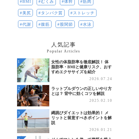
BMI
体幹
筋肉
むくみ
美尻
タンパク質
ストレッチ
代謝
腹筋
水泳
股関節
人気記事
Popular Articles
女性の体脂肪率を徹底解説！ 体
脂肪率・BMIと健康リスク、おす
すめエクササイズを紹介
2026.07.24
ラットプルダウンの正しいやり方
とは？ 背中に効くコツを解説
2025.02.10
縄跳びダイエットは効果的！ メ
リットと留意すべきポイントを解
説
2026.01.21