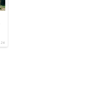
性
っ
.24