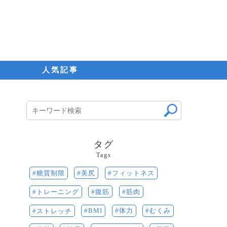
人気記事
タグ
Tags
美尻
糖質制限
フィットネス
腹筋
筋肉
トレーニング
BMI
体力
むくみ
ストレッチ