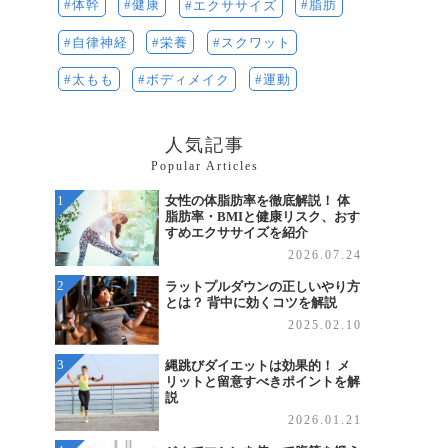
体幹
健康
脂肪
エクササイズ
栄養
自律神経
スクワット
運動
太もも
ボディメイク
人気記事
Popular Articles
女性の体脂肪率を徹底解説！ 体
脂肪率・BMIと健康リスク、おす
すめエクササイズを紹介
2026.07.24
ラットプルダウンの正しいやり方
とは？ 背中に効くコツを解説
2025.02.10
縄跳びダイエットは効果的！ メ
リットと留意すべきポイントを解
説
2026.01.21