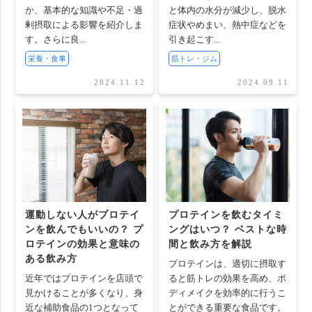
か、基本的な知識や不足・過
と体内の水分が減少し、脱水
剰摂取による影響を紹介しま
症状やめまい、熱中症などを
す。さらに良...
引き起こす...
栄養・食事
筋トレ・ジム
2024.11.12
2024.09.11
運動しない人がプロテイ
プロテインを飲むタイミ
ンを飲んでもいいの？ プ
ングはいつ？ ベストな時
ロテインの効果と意味の
間と飲み方を解説
ある飲み方
プロテインは、適切に摂取す
近年ではプロテインを店頭で
ると筋トレの効果を高め、ボ
見かけることが多くなり、身
ディメイクを効率的に行うこ
近な補助食品の1つとなって
とができる重要な食品です。