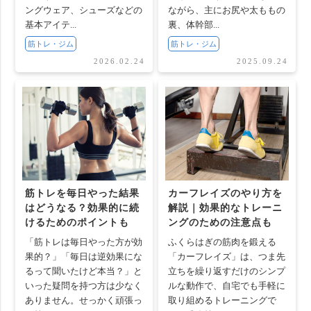
ングウェア、シューズなどの
ながら、主にお尻や太ももの
基本アイテ...
裏、体幹部...
筋トレ・ジム
筋トレ・ジム
2026.02.24
2025.09.24
筋トレを毎日やった結果
カーフレイズのやり方を
はどうなる？効果的に続
解説｜効果的なトレーニ
けるためのポイントも
ングのための注意点も
「筋トレは毎日やった方が効
ふくらはぎの筋肉を鍛える
果的？」「毎日は逆効果にな
「カーフレイズ」は、つま先
るって聞いたけど本当？」と
立ちを繰り返すだけのシンプ
いった疑問を持つ方は少なく
ルな動作で、自宅でも手軽に
ありません。せっかく頑張っ
取り組めるトレーニングで