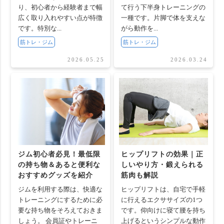
り、初心者から経験者まで幅
て行う下半身トレーニングの
広く取り入れやすい点が特徴
一種です。片脚で体を支えな
です。特別な...
がら動作を...
筋トレ・ジム
筋トレ・ジム
2026.05.25
2026.03.24
ジム初心者必見！最低限
ヒップリフトの効果｜正
の持ち物＆あると便利な
しいやり方・鍛えられる
おすすめグッズを紹介
筋肉も解説
ジムを利用する際は、快適な
ヒップリフトは、自宅で手軽
トレーニングにするために必
に行えるエクササイズの1つ
要な持ち物をそろえておきま
です。仰向けに寝て腰を持ち
しょう。 会員証やトレーニ
上げるというシンプルな動作