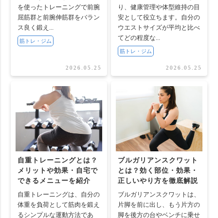
を使ったトレーニングで前腕
り、健康管理や体型維持の目
屈筋群と前腕伸筋群をバラン
安として役立ちます。自分の
ス良く鍛え...
ウエストサイズが平均と比べ
てどの程度な...
筋トレ・ジム
筋トレ・ジム
2026.05.25
2026.05.25
自重トレーニングとは？
ブルガリアンスクワット
メリットや効果・自宅で
とは？効く部位・効果・
できるメニューを紹介
正しいやり方を徹底解説
自重トレーニングは、自分の
ブルガリアンスクワットは、
体重を負荷として筋肉を鍛え
片脚を前に出し、もう片方の
るシンプルな運動方法であ
脚を後方の台やベンチに乗せ