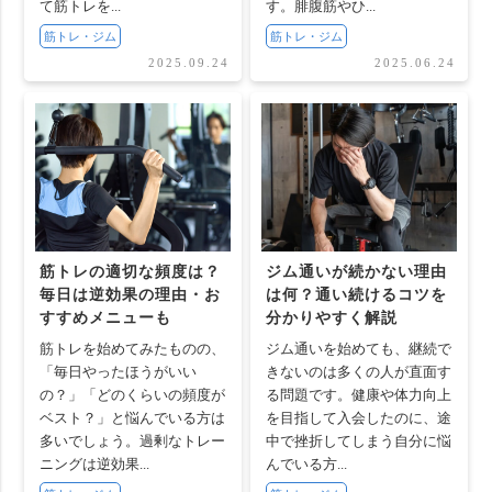
て筋トレを...
す。腓腹筋やひ...
筋トレ・ジム
筋トレ・ジム
2025.09.24
2025.06.24
筋トレの適切な頻度は？
ジム通いが続かない理由
毎日は逆効果の理由・お
は何？通い続けるコツを
すすめメニューも
分かりやすく解説
筋トレを始めてみたものの、
ジム通いを始めても、継続で
「毎日やったほうがいい
きないのは多くの人が直面す
の？」「どのくらいの頻度が
る問題です。健康や体力向上
ベスト？」と悩んでいる方は
を目指して入会したのに、途
多いでしょう。過剰なトレー
中で挫折してしまう自分に悩
ニングは逆効果...
んでいる方...