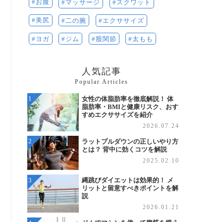
お腹
マッサージ
スクワット
美尻
二の腕
エクササイズ
ヨガ
ジム
股関節
太もも
人気記事
Popular Articles
女性の体脂肪率を徹底解説！ 体
脂肪率・BMIと健康リスク、おす
すめエクササイズを紹介
2026.07.24
ラットプルダウンの正しいやり方
とは？ 背中に効くコツを解説
2025.02.10
縄跳びダイエットは効果的！ メ
リットと留意すべきポイントを解
説
2026.01.21