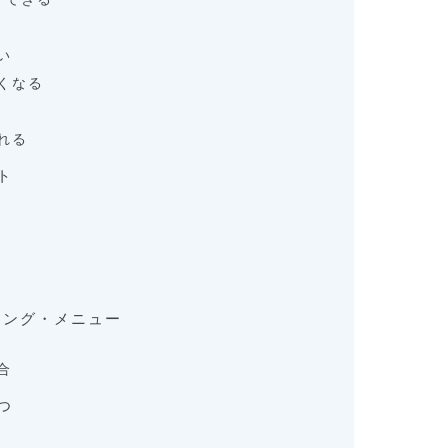
い
くなる
れる
ト
ニング・メニュー
合
つ