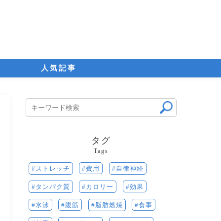
人気記事
タグ
Tags
費用
自律神経
ストレッチ
効果
カロリー
タンパク質
水泳
腹筋
食事
脂肪燃焼