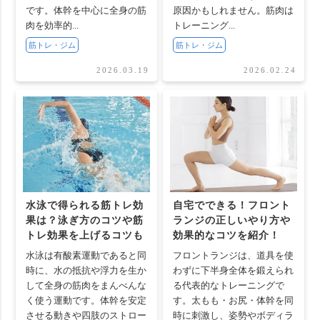
です。体幹を中心に全身の筋
原因かもしれません。筋肉は
肉を効率的...
トレーニング...
筋トレ・ジム
筋トレ・ジム
2026.03.19
2026.02.24
水泳で得られる筋トレ効
自宅でできる！フロント
果は？泳ぎ方のコツや筋
ランジの正しいやり方や
トレ効果を上げるコツも
効果的なコツを紹介！
水泳は有酸素運動であると同
フロントランジは、道具を使
時に、水の抵抗や浮力を生か
わずに下半身全体を鍛えられ
して全身の筋肉をまんべんな
る代表的なトレーニングで
く使う運動です。体幹を安定
す。太もも・お尻・体幹を同
させる動きや四肢のストロー
時に刺激し、姿勢やボディラ