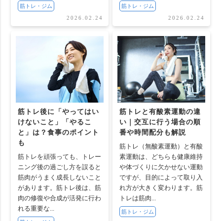
筋トレ・ジム
筋トレ・ジム
2026.02.24
2026.02.24
筋トレ後に「やってはい
筋トレと有酸素運動の違
けないこと」「やるこ
い｜交互に行う場合の順
と」は？食事のポイント
番や時間配分も解説
も
筋トレ（無酸素運動）と有酸
筋トレを頑張っても、トレー
素運動は、どちらも健康維持
ニング後の過ごし方を誤ると
や体づくりに欠かせない運動
筋肉がうまく成長しないこと
ですが、目的によって取り入
があります。筋トレ後は、筋
れ方が大きく変わります。筋
肉の修復や合成が活発に行わ
トレは筋肉...
れる重要な...
筋トレ・ジム