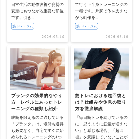
日常生活の動作改善や姿勢の
て行う下半身トレーニングの
安定にもつながる重要な部位
一種です。片脚で体を支えな
です。引き...
がら動作を...
筋トレ・ジム
筋トレ・ジム
2026.03.19
2026.03.19
プランクの効果的なやり
筋トレにおける超回復と
方｜レベルにあったトレ
は？仕組みや休息の取り
ーニングの種類も紹介
方を徹底解説
腹筋を鍛えるのに適している
「毎日筋トレを続けているの
「プランク」は、場所も道具
に、思うように筋量が増えな
も必要なく、自宅ですぐに始
い」と感じる場合、「超回
められるトレーニングの1つ
復」を意識していないことが