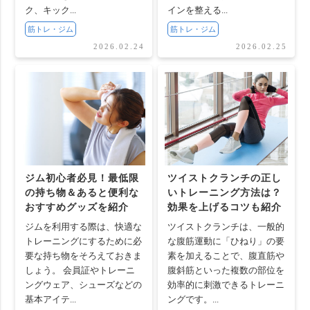
ク、キック...
インを整える...
筋トレ・ジム
筋トレ・ジム
2026.02.24
2026.02.25
ジム初心者必見！最低限
ツイストクランチの正し
の持ち物＆あると便利な
いトレーニング方法は？
おすすめグッズを紹介
効果を上げるコツも紹介
ジムを利用する際は、快適な
ツイストクランチは、一般的
トレーニングにするために必
な腹筋運動に「ひねり」の要
要な持ち物をそろえておきま
素を加えることで、腹直筋や
しょう。 会員証やトレーニ
腹斜筋といった複数の部位を
ングウェア、シューズなどの
効率的に刺激できるトレーニ
基本アイテ...
ングです。...