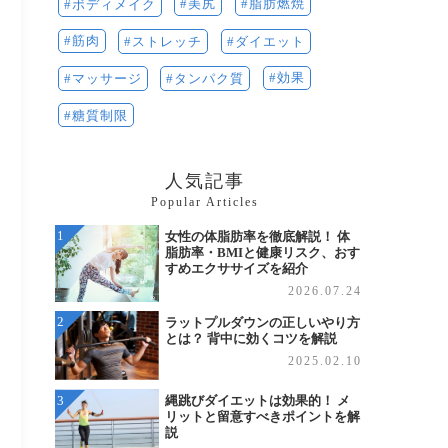
美尻
脂肪燃焼
ボディメイク
筋肉
ストレッチ
ダイエット
効果
マッサージ
タンパク質
糖質制限
人気記事
Popular Articles
女性の体脂肪率を徹底解説！ 体
脂肪率・BMIと健康リスク、おす
すめエクササイズを紹介
2026.07.24
ラットプルダウンの正しいやり方
とは？ 背中に効くコツを解説
2025.02.10
縄跳びダイエットは効果的！ メ
リットと留意すべきポイントを解
説