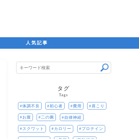
人気記事
タグ
Tags
費用
初心者
肩こり
体調不良
お腹
二の腕
自律神経
カロリー
スクワット
プロテイン