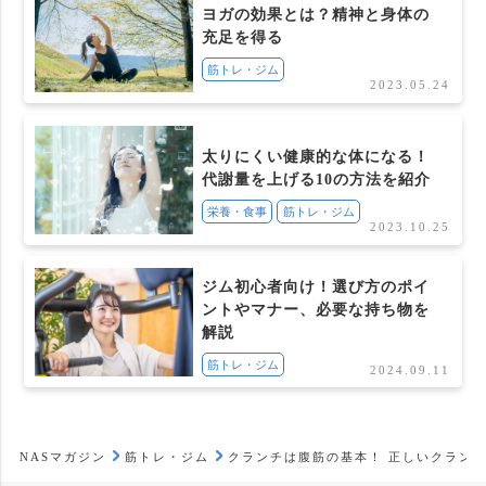
ヨガの効果とは？精神と身体の
充足を得る
筋トレ・ジム
2023.05.24
太りにくい健康的な体になる！
代謝量を上げる10の方法を紹介
栄養・食事
筋トレ・ジム
2023.10.25
ジム初心者向け！選び方のポイ
ントやマナー、必要な持ち物を
解説
筋トレ・ジム
2024.09.11
NASマガジン
筋トレ・ジム
クランチは腹筋の基本！ 正しいクラン