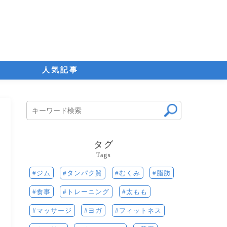
人気記事
タグ
Tags
ジム
脂肪
むくみ
タンパク質
食事
太もも
トレーニング
ヨガ
マッサージ
フィットネス