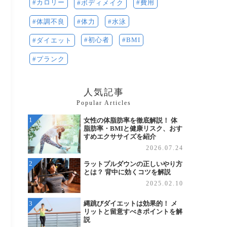
費用
カロリー
ボディメイク
体力
水泳
体調不良
BMI
初心者
ダイエット
プランク
人気記事
Popular Articles
女性の体脂肪率を徹底解説！ 体
脂肪率・BMIと健康リスク、おす
すめエクササイズを紹介
2026.07.24
ラットプルダウンの正しいやり方
とは？ 背中に効くコツを解説
2025.02.10
縄跳びダイエットは効果的！ メ
リットと留意すべきポイントを解
説