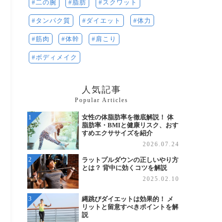
脂肪
二の腕
スクワット
体力
タンパク質
ダイエット
筋肉
体幹
肩こり
ボディメイク
人気記事
Popular Articles
女性の体脂肪率を徹底解説！ 体
脂肪率・BMIと健康リスク、おす
すめエクササイズを紹介
2026.07.24
ラットプルダウンの正しいやり方
とは？ 背中に効くコツを解説
2025.02.10
縄跳びダイエットは効果的！ メ
リットと留意すべきポイントを解
説