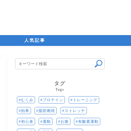
人気記事
タグ
Tags
むくみ
プロテイン
トレーニング
効果
脂肪燃焼
ストレッチ
運動
お腹
初心者
有酸素運動