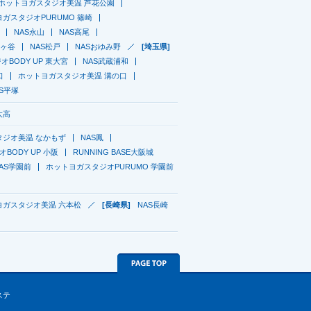
ホットヨガスタジオ美温 芦花公園
ガスタジオPURUMO 篠崎
NAS永山
NAS高尾
鎌ヶ谷
NAS松戸
NASおゆみ野
[埼玉県]
BODY UP 東大宮
NAS武蔵浦和
口
ホットヨガスタジオ美温 溝の口
AS平塚
大高
タジオ美温 なかもず
NAS鳳
BODY UP 小阪
RUNNING BASE大阪城
AS学園前
ホットヨガスタジオPURUMO 学園前
ヨガスタジオ美温 六本松
[長崎県]
NAS長崎
ステ