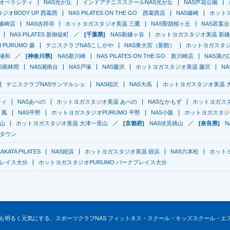
京オペラシティ
NAS光が丘
インドアテニススクールNAS光が丘
NAS芦花公園
ジオBODY UP 西葛西
NAS PILATES ON THE GO 西葛西店
NAS篠崎
ホットヨ
O 篠崎店
NAS吉祥寺
ホットヨガスタジオ美温 三鷹
NAS聖蹟桜ヶ丘
NAS若葉台
NAS PILATES 新御徒町
[千葉県]
NAS新鎌ヶ谷
ホットヨガスタジオ美温 新
PURUMO 蕨
テニスクラブNASこしがや
NAS東大宮（新館）
ホットヨガスタジオ
浦和
[神奈川県]
NAS新川崎
NAS PILATES ON THE GO 新川崎店
NAS溝の
AS南林間
NAS湘南台
NAS戸塚
NAS藤沢
ホットヨガスタジオ美温 藤沢
N
テニスクラブNASサンマルシェ
NAS稲沢
NAS大高
ホットヨガスタジオ美温 
ティ
NASあべの
ホットヨガスタジオ美温 あべの
NASなかもず
ホットヨガス
 鳳
NAS平野
ホットヨガスタジオPURUMO 平野
NAS小阪
ホットヨガスタジオ
里山
ホットヨガスタジオ美温 大津一里山
[京都府]
NAS伏見桃山
[奈良県]
N
ィタウン
AKATA PILATES
NAS姪浜
ホットヨガスタジオ美温 姪浜
NAS六本松
ホット
プレイス大分
ホットヨガスタジオPURUMO パークプレイス大分
も明るく元気にする、スポーツクラブNAS フィットネス・スクール・キッズスクール・エ