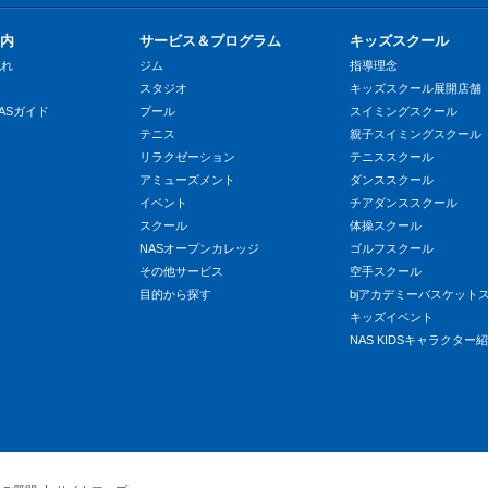
内
サービス＆プログラム
キッズスクール
流れ
ジム
指導理念
スタジオ
キッズスクール展開店舗
ASガイド
プール
スイミングスクール
テニス
親子スイミングスクール
リラクゼーション
テニススクール
アミューズメント
ダンススクール
イベント
チアダンススクール
スクール
体操スクール
NASオープンカレッジ
ゴルフスクール
その他サービス
空手スクール
目的から探す
bjアカデミーバスケット
キッズイベント
NAS KIDSキャラクター