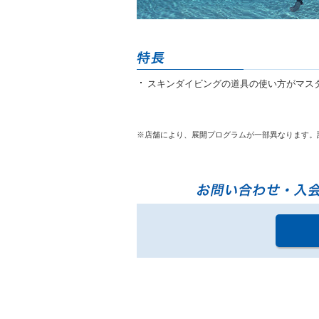
ニ
ュ
ー
へ
移
動
スキンダイビングの道具の使い方がマス
し
ま
す
本
※店舗により、展開プログラムが一部異なります。
文
へ
移
動
し
ま
す
フ
ッ
タ
ー
情
報