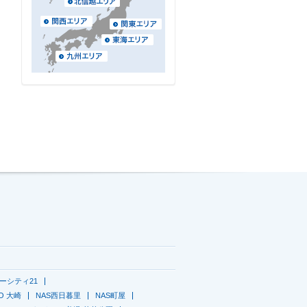
ーシティ21
GO 大崎
NAS西日暮里
NAS町屋