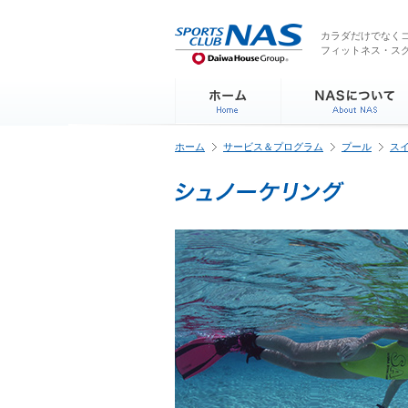
ペ
こ
こ
こ
ー
こ
こ
こ
カラダだけでなくコ
ジ
フィットネス・ス
か
か
か
内
ら
ら
ら
を
サ
本
フ
移
イ
文
ッ
動
ト
で
タ
す
内
す
ー
る
ホーム
サービス＆プログラム
プール
ス
主
情
た
要
報
め
メ
で
の
ニ
す
リ
ュ
ン
ー
ク
で
で
す
す
サ
イ
ト
内
主
要
メ