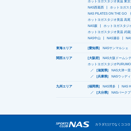
ホットヨガスタジオ美温 東
NAS西葛西
ホットヨガスタ
NAS PILATES ON THE G
ホットヨガスタジオ美温 高尾
NAS蕨
ホットヨガスタジオ
ホットヨガスタジオ美温 武蔵
NAS中山
NAS瀬谷
N
東海エリア
[愛知県]
NASサンマルシェ
関西エリア
[大阪府]
NAS大阪ドームシ
ホットヨガスタジオPURUMO
[滋賀県]
NAS大津一
[兵庫県]
NASウッデ
九州エリア
[福岡県]
NAS博多
NAS H
[大分県]
NASパーク
カラダだけでなくココロ