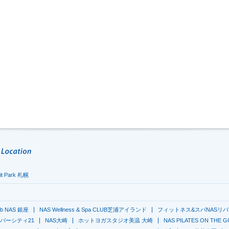
it Park 札幌
lub NAS 銀座
NAS Wellness & Spa CLUB芝浦アイランド
フィットネス&スパNASリバ
O リバーシティ21
NAS大崎
ホットヨガスタジオ美温 大崎
NAS PILATES ON THE 