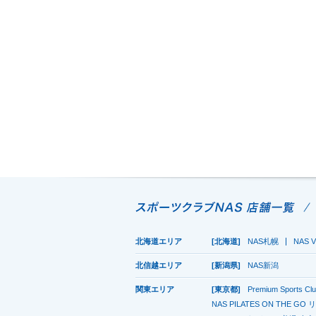
へ
移
動
し
ま
す
北海道エリア
[北海道]
NAS札幌
NAS V
北信越エリア
[新潟県]
NAS新潟
関東エリア
[東京都]
Premium Sports C
NAS PILATES ON THE G