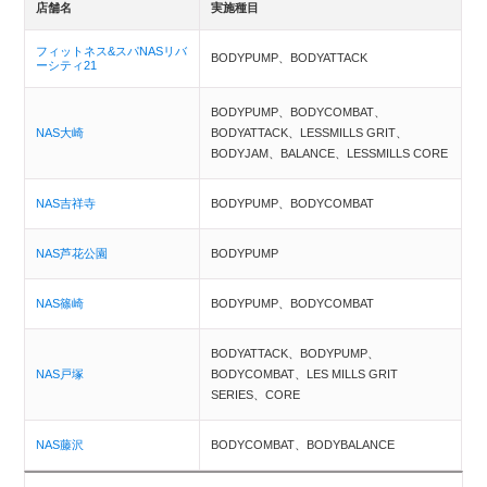
店舗名
実施種目
フィットネス&スパNASリバ
BODYPUMP、BODYATTACK
ーシティ21
BODYPUMP、BODYCOMBAT、
NAS大崎
BODYATTACK、LESSMILLS GRIT、
BODYJAM、BALANCE、LESSMILLS CORE
NAS吉祥寺
BODYPUMP、BODYCOMBAT
NAS芦花公園
BODYPUMP
NAS篠崎
BODYPUMP、BODYCOMBAT
BODYATTACK、BODYPUMP、
NAS戸塚
BODYCOMBAT、LES MILLS GRIT
SERIES、CORE
NAS藤沢
BODYCOMBAT、BODYBALANCE