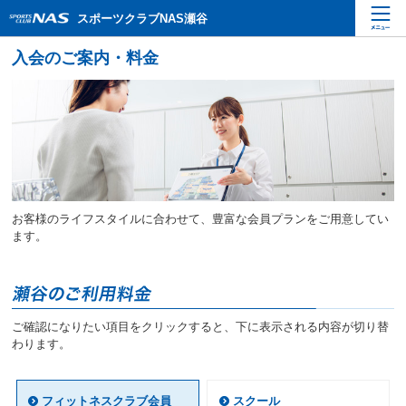
ペ
こ
こ
スポーツクラブNAS瀬谷
ー
こ
こ
ジ
か
か
内
ら
ら
を
本
サ
移
文
イ
動
で
ト
す
す
内
る
主
た
要
め
メ
の
ニ
リ
お客様のライフスタイルに合わせて、豊富な会員プランをご用意してい
ュ
ン
ます。
ー
ク
で
で
す
す
サ
イ
ご確認になりたい項目をクリックすると、下に表示される内容が切り替
ト
わります。
内
主
要
フィットネスクラブ会員
スクール
メ