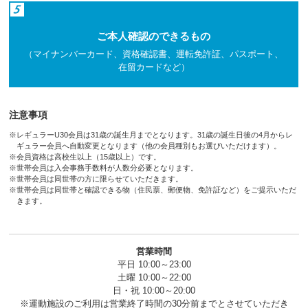
ご本人確認のできるもの
（マイナンバーカード、資格確認書、運転免許証、パスポート、
在留カードなど）
注意事項
※レギュラーU30会員は31歳の誕生月までとなります。31歳の誕生日後の4月からレ
ギュラー会員へ自動変更となります（他の会員種別もお選びいただけます）。
※会員資格は高校生以上（15歳以上）です。
※世帯会員は入会事務手数料が人数分必要となります。
※世帯会員は同世帯の方に限らせていただきます。
※世帯会員は同世帯と確認できる物（住民票、郵便物、免許証など）をご提示いただ
きます。
営業時間
平日 10:00～23:00
土曜 10:00～22:00
日・祝 10:00～20:00
※運動施設のご利用は営業終了時間の30分前までとさせていただき