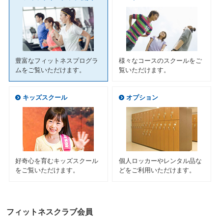
ニ
ュ
ー
へ
移
動
豊富なフィットネスプログラ
様々なコースのスクールをご
し
ムをご覧いただけます。
覧いただけます。
ま
す
本
キッズスクール
オプション
文
へ
移
動
し
ま
す
好奇心を育むキッズスクール
個人ロッカーやレンタル品な
フ
をご覧いただけます。
どをご利用いただけます。
ッ
タ
ー
情
フィットネスクラブ会員
報