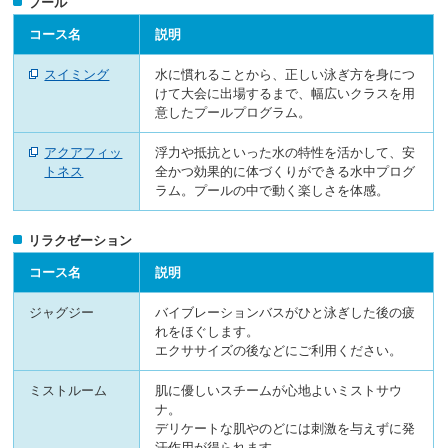
プール
コース名
説明
スイミング
水に慣れることから、正しい泳ぎ方を身につ
けて大会に出場するまで、幅広いクラスを用
意したプールプログラム。
アクアフィッ
浮力や抵抗といった水の特性を活かして、安
トネス
全かつ効果的に体づくりができる水中プログ
ラム。プールの中で動く楽しさを体感。
リラクゼーション
コース名
説明
ジャグジー
バイブレーションバスがひと泳ぎした後の疲
れをほぐします。
エクササイズの後などにご利用ください。
ミストルーム
肌に優しいスチームが心地よいミストサウ
ナ。
デリケートな肌やのどには刺激を与えずに発
汗作用が得られます。