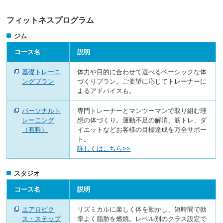
ニ
ュ
フィットネスプログラム
ー
ジム
へ
移
コース名
説明
動
し
基礎トレーニ
体力や目的に合わせて選べるベーシックな体
ま
ングプラン
づくりプラン。ご要望に応じてトレーナーに
す
よるアドバイスも。
本
文
パーソナルト
専門トレーナーとマンツーマンで取り組む理
へ
レーニング
想の体づくり。運動不足の解消、筋トレ、ダ
移
（有料）
イエットなどお客様の目標達成を万全サポー
動
ト。
し
詳しくはこちら>>
ま
す
フ
スタジオ
ッ
タ
コース名
説明
ー
情
エアロビク
リズミカルに楽しく体を動かし、短時間で効
報
ス・ステップ
率よく脂肪を燃焼。レベル別のクラス設定で