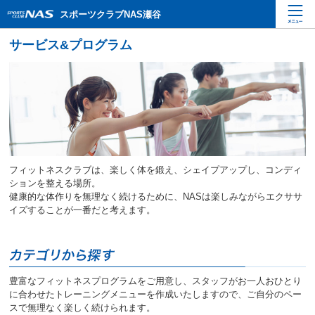
ペ
こ
こ
スポーツクラブNAS瀬谷
ー
こ
こ
ジ
か
か
内
ら
ら
を
本
サ
移
文
イ
動
で
ト
す
す
内
る
主
た
要
め
メ
の
ニ
リ
フィットネスクラブは、楽しく体を鍛え、シェイプアップし、コンディ
ュ
ン
ションを整える場所。
ー
ク
健康的な体作りを無理なく続けるために、NASは楽しみながらエクササ
で
で
イズすることが一番だと考えます。
す
す
サ
イ
ト
内
豊富なフィットネスプログラムをご用意し、スタッフがお一人おひとり
主
に合わせたトレーニングメニューを作成いたしますので、ご自分のペー
要
スで無理なく楽しく続けられます。
メ