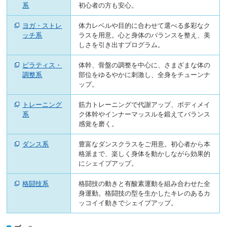
へ
系
初心者の方も安心。
移
動
ヨガ・ストレ
体力レベルや目的に合わせて選べる多彩なク
し
ッチ系
ラスを用意。心と身体のバランスを整え、美
ま
しさを引き出すプログラム。
す
ピラティス・
体幹、骨盤の調整を中心に、さまざまな体の
調整系
部位をゆるやかに刺激し、全身をチューンナ
ップ。
トレーニング
筋力トレーニングで代謝アップ、ボディメイ
系
ク体幹やインナーマッスルを鍛えてバランス
感覚を磨く。
ダンス系
豊富なダンスクラスをご用意。初心者から本
格派まで、楽しく身体を動かしながら効果的
にシェイプアップ。
格闘技系
格闘技の動きと有酸素運動を組み合わせた全
身運動。格闘技の型を生かしたキレのあるカ
ッコイイ動きでシェイプアップ。