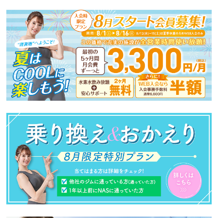
ニ
ュ
ー
へ
移
動
し
ま
す
本
文
へ
移
動
し
ま
す
フ
ッ
タ
ー
情
報