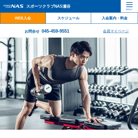
ペ
こ
こ
スポーツクラブNAS瀬谷
ー
こ
こ
ジ
か
か
WEB入会
スケジュール
入会案内・料金
内
ら
ら
を
本
サ
045-459-9551
会員マイページ
お問合せ
移
文
イ
動
で
ト
す
す
内
る
主
た
要
め
メ
の
ニ
リ
ュ
ン
ー
ク
で
で
す
す
サ
イ
ト
内
主
要
メ