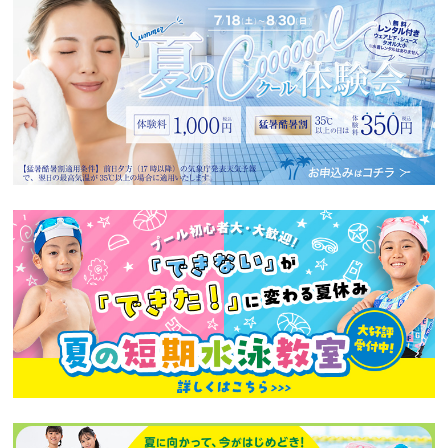
へ
移
動
し
ま
す