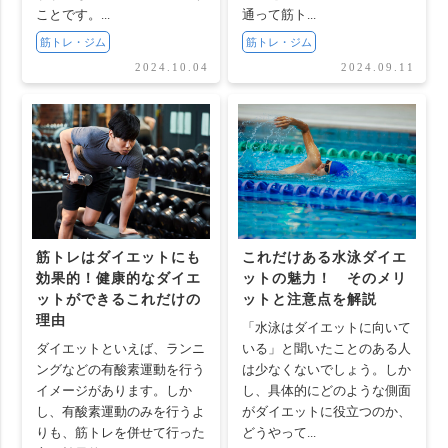
ことです。...
通って筋ト...
筋トレ・ジム
筋トレ・ジム
2024.10.04
2024.09.11
筋トレはダイエットにも
これだけある水泳ダイエ
効果的！健康的なダイエ
ットの魅力！ そのメリ
ットができるこれだけの
ットと注意点を解説
理由
「水泳はダイエットに向いて
ダイエットといえば、ランニ
いる」と聞いたことのある人
ングなどの有酸素運動を行う
は少なくないでしょう。しか
イメージがあります。しか
し、具体的にどのような側面
し、有酸素運動のみを行うよ
がダイエットに役立つのか、
りも、筋トレを併せて行った
どうやって...