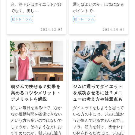
合、筋トレはダイエットだけ
通えばよいのか」は気になる
でなく、美し...
ポイントで...
筋トレ・ジム
筋トレ・ジム
2024.12.05
2024.10.04
朝ジムで痩せる？効果を
ジムに通ってダイエット
高めるコツやメリット・
を成功させるには？メニ
デメリットを解説
ューの考え方や注意点も
忙しい毎日を送る中で、なか
ダイエットをしようと思って
なか運動時間を確保できない
いる方の中には、ジムに通お
という方も多いのではないで
うか悩んでいる方もいるでし
しょうか。そのような方にお
ょう。筋力を付け、痩せやす
すすめなのが、朝ジムに通う
い体を作るためには、ジムに