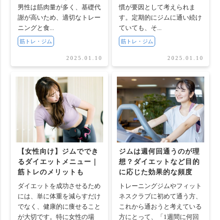
男性は筋肉量が多く、基礎代
慣が要因として考えられま
謝が高いため、適切なトレー
す。定期的にジムに通い続け
ニングと食...
ていても、そ...
筋トレ・ジム
筋トレ・ジム
2025.01.10
2025.01.10
【女性向け】ジムででき
ジムは週何回通うのが理
るダイエットメニュー｜
想？ダイエットなど目的
筋トレのメリットも
に応じた効果的な頻度
ダイエットを成功させるため
トレーニングジムやフィット
には、単に体重を減らすだけ
ネスクラブに初めて通う方、
でなく、健康的に痩せること
これから通おうと考えている
が大切です。特に女性の場
方にとって、「1週間に何回