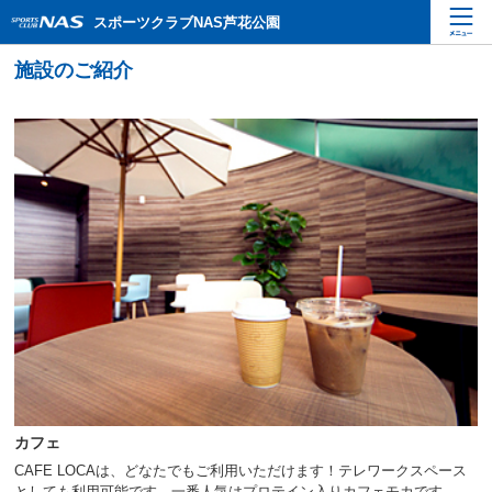
ペ
こ
こ
スポーツクラブNAS芦花公園
ー
こ
こ
ジ
か
か
内
ら
ら
を
本
サ
移
文
イ
動
で
ト
す
す
内
る
主
た
要
め
メ
の
ニ
リ
ュ
ン
ー
ク
で
で
す
す
サ
イ
ト
内
カフェ
主
要
CAFE LOCAは、どなたでもご利用いただけます！テレワークスペース
メ
としても利用可能です。一番人気はプロテイン入りカフェモカです。