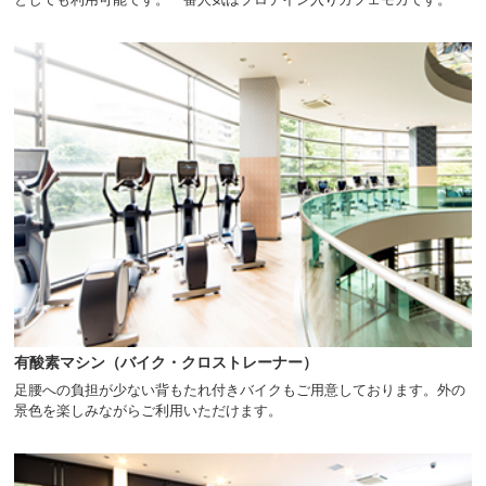
ニ
ュ
ー
へ
移
動
し
ま
す
本
文
へ
移
動
し
ま
す
有酸素マシン（バイク・クロストレーナー）
フ
ッ
足腰への負担が少ない背もたれ付きバイクもご用意しております。外の
タ
景色を楽しみながらご利用いただけます。
ー
情
報