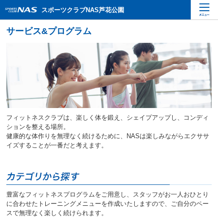
ペ
こ
こ
スポーツクラブNAS芦花公園
ー
こ
こ
ジ
か
か
内
ら
ら
を
本
サ
移
文
イ
動
で
ト
す
す
内
る
主
た
要
め
メ
の
ニ
リ
フィットネスクラブは、楽しく体を鍛え、シェイプアップし、コンディ
ュ
ン
ションを整える場所。
ー
ク
健康的な体作りを無理なく続けるために、NASは楽しみながらエクササ
で
で
イズすることが一番だと考えます。
す
す
サ
イ
ト
内
豊富なフィットネスプログラムをご用意し、スタッフがお一人おひとり
主
に合わせたトレーニングメニューを作成いたしますので、ご自分のペー
要
スで無理なく楽しく続けられます。
メ