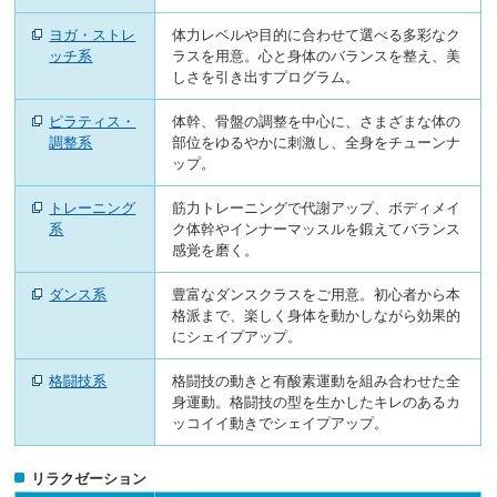
へ
移
ヨガ・ストレ
体力レベルや目的に合わせて選べる多彩なク
動
ッチ系
ラスを用意。心と身体のバランスを整え、美
し
しさを引き出すプログラム。
ま
す
ピラティス・
体幹、骨盤の調整を中心に、さまざまな体の
調整系
部位をゆるやかに刺激し、全身をチューンナ
ップ。
トレーニング
筋力トレーニングで代謝アップ、ボディメイ
系
ク体幹やインナーマッスルを鍛えてバランス
感覚を磨く。
ダンス系
豊富なダンスクラスをご用意。初心者から本
格派まで、楽しく身体を動かしながら効果的
にシェイプアップ。
格闘技系
格闘技の動きと有酸素運動を組み合わせた全
身運動。格闘技の型を生かしたキレのあるカ
ッコイイ動きでシェイプアップ。
リラクゼーション