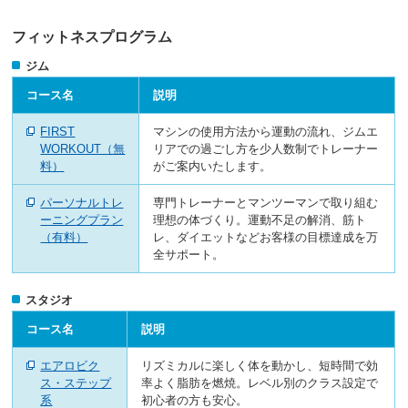
ニ
ュ
フィットネスプログラム
ー
ジム
へ
移
コース名
説明
動
し
FIRST
マシンの使用方法から運動の流れ、ジムエ
ま
WORKOUT（無
リアでの過ごし方を少人数制でトレーナー
す
料）
がご案内いたします。
本
文
パーソナルトレ
専門トレーナーとマンツーマンで取り組む
へ
ーニングプラン
理想の体づくり。運動不足の解消、筋ト
移
（有料）
レ、ダイエットなどお客様の目標達成を万
動
全サポート。
し
ま
す
スタジオ
フ
ッ
コース名
説明
タ
ー
エアロビク
リズミカルに楽しく体を動かし、短時間で効
情
ス・ステップ
率よく脂肪を燃焼。レベル別のクラス設定で
報
系
初心者の方も安心。