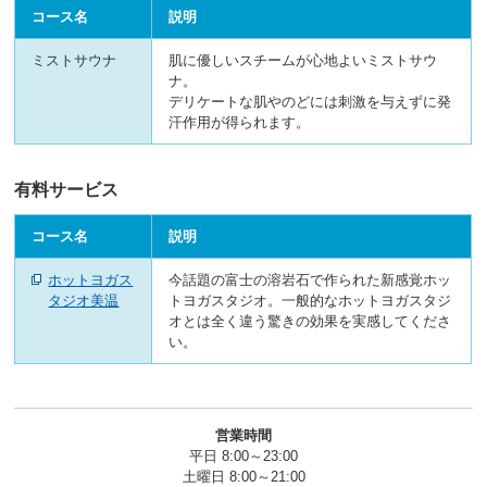
コース名
説明
ミストサウナ
肌に優しいスチームが心地よいミストサウ
ナ。
デリケートな肌やのどには刺激を与えずに発
汗作用が得られます。
有料サービス
コース名
説明
ホットヨガス
今話題の富士の溶岩石で作られた新感覚ホッ
タジオ美温
トヨガスタジオ。一般的なホットヨガスタジ
オとは全く違う驚きの効果を実感してくださ
い。
営業時間
平日 8:00～23:00
土曜日 8:00～21:00