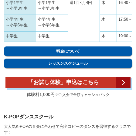
小学1年生
小学1年生
週1回×月4回
木
16:40～17
～小学3年生
～小学3年生
小学4年生
小学4年生
木
17:50～18
～小学6年生
～小学6年生
中学生
中学生
木
19:00～20
料金について
レッスンスケジュール
「お試し体験」申込はこちら
体験料1,000円
※ご入会で全額キャッシュバック
K-POPダンススクール
大人気K-POPの音楽に合わせて完全コピーのダンスを習得するクラスで
す！