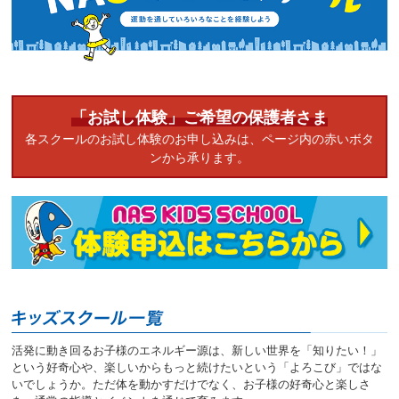
ニ
ュ
ー
へ
移
動
「お試し体験」ご希望の保護者さま
し
ま
各スクールのお試し体験のお申し込みは、ページ内の赤いボタ
す
ンから承ります。
本
文
へ
移
動
し
ま
す
フ
ッ
タ
活発に動き回るお子様のエネルギー源は、新しい世界を「知りたい！」
ー
という好奇心や、楽しいからもっと続けたいという「よろこび」ではな
情
いでしょうか。ただ体を動かすだけでなく、お子様の好奇心と楽しさ
報