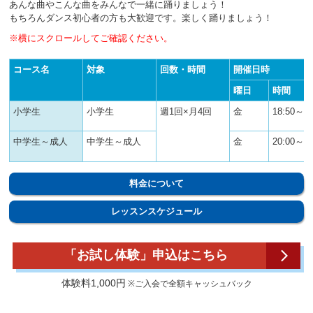
あんな曲やこんな曲をみんなで一緒に踊りましょう！
もちろんダンス初心者の方も大歓迎です。楽しく踊りましょう！
※横にスクロールしてご確認ください。
コース名
対象
回数・時間
開催日時
曜日
時間
小学生
小学生
週1回×月4回
金
18:50～19
中学生～成人
中学生～成人
金
20:00～21
料金について
レッスンスケジュール
「お試し体験」申込はこちら
体験料1,000円
※ご入会で全額キャッシュバック