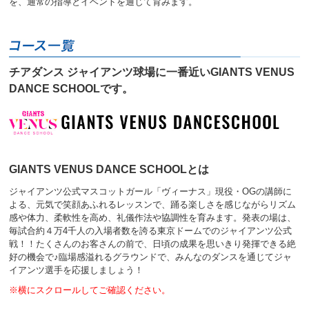
を、通常の指導とイベントを通じて育みます。
へ
移
動
し
ま
す
チアダンス ジャイアンツ球場に一番近いGIANTS VENUS
DANCE SCHOOLです。
GIANTS VENUS DANCE SCHOOLとは
ジャイアンツ公式マスコットガール「ヴィーナス」現役・OGの講師に
よる、元気で笑顔あふれるレッスンで、踊る楽しさを感じながらリズム
感や体力、柔軟性を高め、礼儀作法や協調性を育みます。発表の場は、
毎試合約４万4千人の入場者数を誇る東京ドームでのジャイアンツ公式
戦！！たくさんのお客さんの前で、日頃の成果を思いきり発揮できる絶
好の機会で♪臨場感溢れるグラウンドで、みんなのダンスを通じてジャ
イアンツ選手を応援しましょう！
※横にスクロールしてご確認ください。