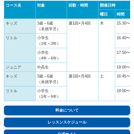
コース名
対象
回数・時間
開催日時
曜日
時間
キッズ
3歳～6歳
週1回×月4回
木
15:30〜16
（未就学児）
リトル
小学生
16:40〜17
（1年～3年）
小学生
17:50〜18
（4年～6年）
ジュニア
中高生
19:00〜20
キッズ
3歳～6歳
週1回×月4回
土
16:45〜17
（未就学児）
リトル
小学生
18:00〜19
（1年～6年）
料金について
レッスンスケジュール