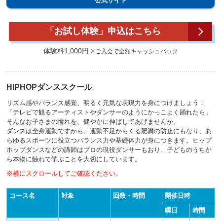
公式サイト
「お試し体験」申込はこちら
体験料1,000円
※ご入会で全額キャッシュバック
HIPHOPダンススクール
リズム感やバランス感覚、明るく元気な表現力を身につけましょう！
「テレビで観るアーティストやダンサーのようにかっこよく踊れたら」
そんなお子さまの憧れを、健やかに伸ばしてあげませんか。
ダンスは全身運動ですから、運動不足からくる肥満の防止にもなり、あ
らゆるスポーツに役立つバランス力や基礎体力が身につきます。ヒップ
ホップダンスなどの講師はプロの現役ダンサーもおり、子どものうちか
ら本物に触れて学ぶことを大切にしています。
※横にスクロールしてご確認ください。
コース名
対象
回数・時間
開催日時
曜日
時間