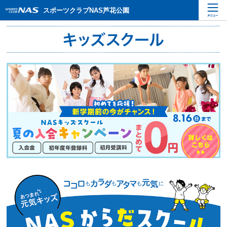
ペ
こ
こ
スポーツクラブNAS芦花公園
ー
こ
こ
ジ
か
か
内
ら
ら
を
本
サ
移
文
イ
動
で
ト
す
す
内
る
主
た
要
め
メ
の
ニ
リ
ュ
ン
ー
ク
で
で
す
す
サ
イ
ト
内
主
要
メ