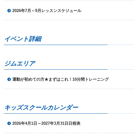
ニ
2026年7月～9月レッスンスケジュール
ュ
ー
へ
移
動
イベント詳細
し
ま
す
本
ジムエリア
文
へ
移
運動が初めての方★まずはこれ！10分間トレーニング
動
し
ま
す
フ
キッズスクールカレンダー
ッ
タ
ー
2026年4月1日～2027年3月31日日程表
情
報