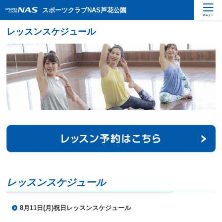
ペ
こ
こ
スポーツクラブNAS芦花公園
ー
こ
こ
ジ
か
か
内
ら
ら
を
本
サ
移
文
イ
動
で
ト
す
す
内
る
主
た
要
め
メ
の
ニ
リ
ュ
ン
ー
ク
で
で
す
す
サ
イ
レッスンスケジュール
ト
内
主
8月11日(月)祝日レッスンスケジュール
要
メ