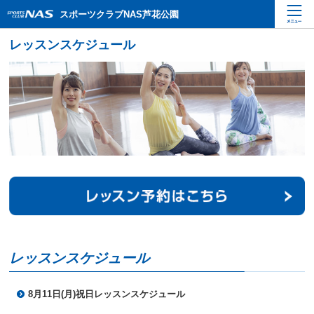
ペ
こ
こ
スポーツクラブNAS芦花公園
ー
こ
こ
ジ
か
か
内
ら
ら
を
本
サ
移
文
イ
動
で
ト
す
す
内
る
主
た
要
め
メ
の
ニ
リ
ュ
ン
ー
ク
で
で
す
す
サ
イ
レッスンスケジュール
ト
内
主
8月11日(月)祝日レッスンスケジュール
要
メ