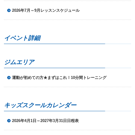
ニ
2026年7月～9月レッスンスケジュール
ュ
ー
へ
移
動
イベント詳細
し
ま
す
本
ジムエリア
文
へ
移
運動が初めての方★まずはこれ！10分間トレーニング
動
し
ま
す
フ
キッズスクールカレンダー
ッ
タ
ー
2026年4月1日～2027年3月31日日程表
情
報