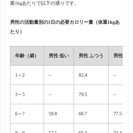
重1kgあたりで以下の通りです。
男性の活動量別の1日の必要カロリー量（体重1kgあ
たり）
年齢（歳）
男性 低い
男性 ふつう
男性 高
1～2
–
82.4
–
3～5
–
79.5
–
6～7
59.8
68.7
77.5
8～9
57.1
65.3
73.4