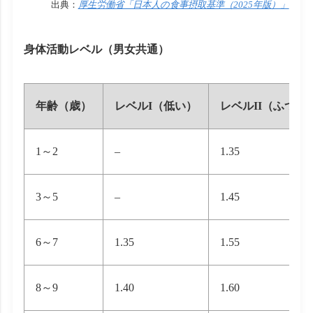
出典：
厚生労働省「日本人の食事摂取基準（2025年版）」
身体活動レベル（男女共通）
年齢（歳）
レベルI（低い）
レベルII（ふつう
1～2
–
1.35
3～5
–
1.45
6～7
1.35
1.55
8～9
1.40
1.60