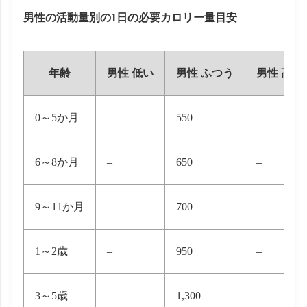
男性の活動量別の1日の必要カロリー量目安
年齢
男性 低い
男性 ふつう
男性 高い
0～5か月
–
550
–
6～8か月
–
650
–
9～11か月
–
700
–
1～2歳
–
950
–
3～5歳
–
1,300
–