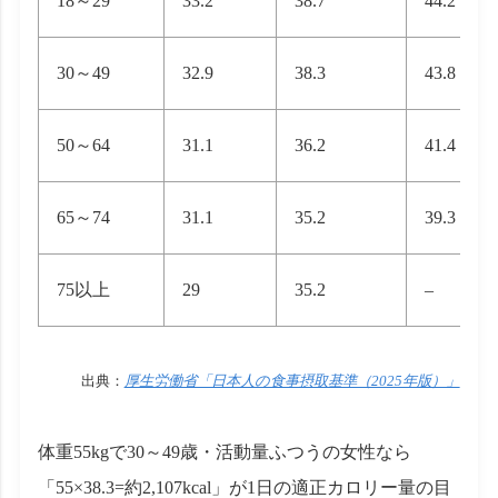
18～29
33.2
38.7
44.2
30～49
32.9
38.3
43.8
50～64
31.1
36.2
41.4
65～74
31.1
35.2
39.3
75以上
29
35.2
–
出典：
厚生労働省「日本人の食事摂取基準（2025年版）」
体重55kgで30～49歳・活動量ふつうの女性なら
「55×38.3=約2,107kcal」が1日の適正カロリー量の目