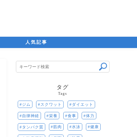
人気記事
タグ
Tags
ジム
スクワット
ダイエット
栄養
食事
体力
自律神経
筋肉
水泳
健康
タンパク質