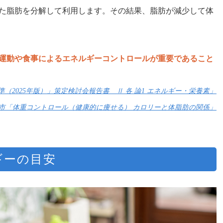
た脂肪を分解して利用します。その結果、脂肪が減少して体
運動や食事によるエネルギーコントロールが重要であること
（2025年版）」策定検討会報告書 Ⅱ 各 論1 エネルギー・栄養素」
市「体重コントロール（健康的に痩せる） カロリーと体脂肪の関係」
ギーの目安