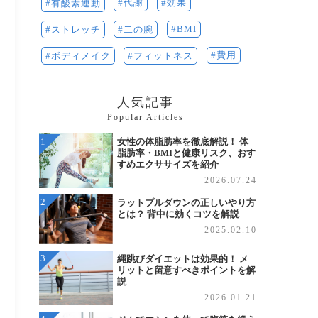
代謝
効果
有酸素運動
BMI
二の腕
ストレッチ
費用
ボディメイク
フィットネス
人気記事
Popular Articles
女性の体脂肪率を徹底解説！ 体
脂肪率・BMIと健康リスク、おす
すめエクササイズを紹介
2026.07.24
ラットプルダウンの正しいやり方
とは？ 背中に効くコツを解説
2025.02.10
縄跳びダイエットは効果的！ メ
リットと留意すべきポイントを解
説
2026.01.21