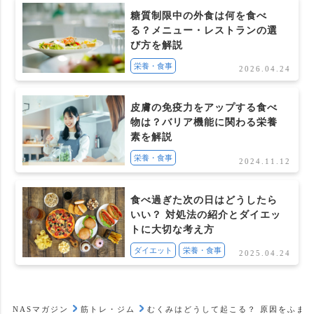
糖質制限中の外食は何を食べ
る？メニュー・レストランの選
び方を解説
栄養・食事
2026.04.24
皮膚の免疫力をアップする食べ
物は？バリア機能に関わる栄養
素を解説
栄養・食事
2024.11.12
食べ過ぎた次の日はどうしたら
いい？ 対処法の紹介とダイエッ
トに大切な考え方
ダイエット
栄養・食事
2025.04.24
NASマガジン
筋トレ・ジム
むくみはどうして起こる？ 原因をふま