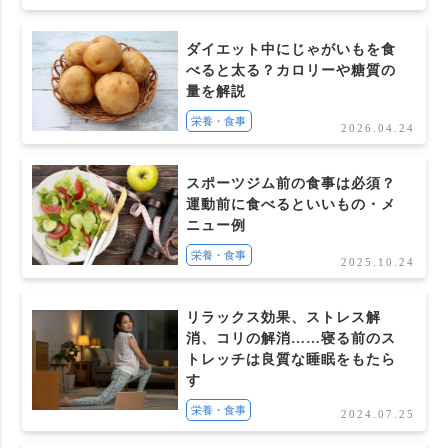
ダイエット中にじゃがいもを食
べると太る？カロリーや糖質の
量を解説
栄養・食事
2026.04.24
スポーツジム前の食事は必須？
運動前に食べるといいもの・メ
ニュー例
栄養・食事
2025.10.24
リラックス効果、ストレス解
消、コリの解消……寝る前のス
トレッチは良質な睡眠をもたら
す
栄養・食事
2024.07.25