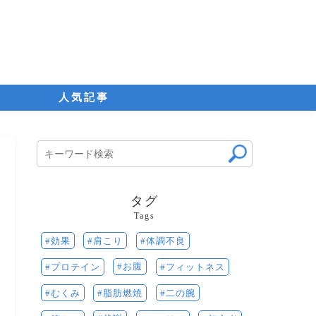
人気記事
タグ
Tags
効果
肩こり
体調不良
お腹
プロテイン
フィットネス
むくみ
二の腕
脂肪燃焼