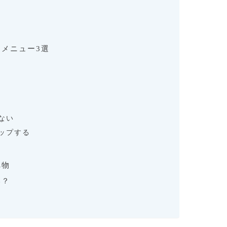
メニュー3選
ない
ップする
べ物
い？