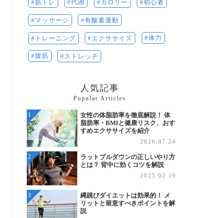
代謝
筋トレ
初心者
カロリー
マッサージ
有酸素運動
体力
トレーニング
エクササイズ
腹筋
ストレッチ
人気記事
Popular Articles
女性の体脂肪率を徹底解説！ 体
脂肪率・BMIと健康リスク、おす
すめエクササイズを紹介
2026.07.24
ラットプルダウンの正しいやり方
とは？ 背中に効くコツを解説
2025.02.10
縄跳びダイエットは効果的！ メ
リットと留意すべきポイントを解
説