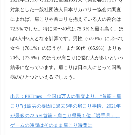
対象とした一般社団法人日本リカバリー協会の調査
によれば、肩こりや首コリを抱えている人の割合は
72.5％でした。特に30〜40代は75.3％と最も高く、ほ
ぼ4人中3人となる計算です。男性（67.0%）に比べて
女性（78.1%）のほうが、また60代（65.9%）よりも
20代（73.5%）のほうが肩こりに悩む人が多いという
結果になっています。肩こりは日本人にとって国民
病のひとつといえるでしょう。
出典：PRTimes 全国10万人の調査より、“首筋・肩
こり”は疲労の要因に過去5年の肩こり事情、2021年
が最多の72.5％首筋・肩こり県民１位「岩手県」、
ゲームの時間はそのまま肩こり時間に