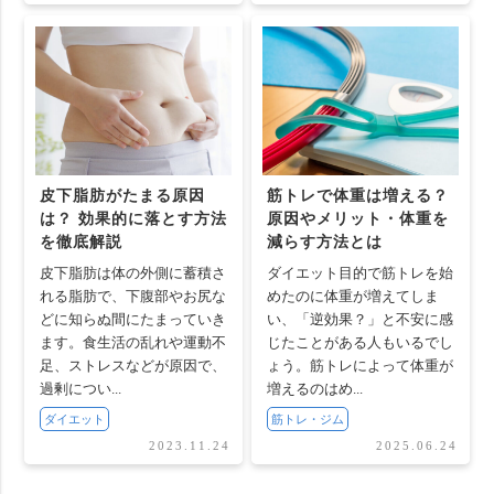
皮下脂肪がたまる原因
筋トレで体重は増える？
は？ 効果的に落とす方法
原因やメリット・体重を
を徹底解説
減らす方法とは
皮下脂肪は体の外側に蓄積さ
ダイエット目的で筋トレを始
れる脂肪で、下腹部やお尻な
めたのに体重が増えてしま
どに知らぬ間にたまっていき
い、「逆効果？」と不安に感
ます。食生活の乱れや運動不
じたことがある人もいるでし
足、ストレスなどが原因で、
ょう。筋トレによって体重が
過剰につい...
増えるのはめ...
ダイエット
筋トレ・ジム
2023.11.24
2025.06.24