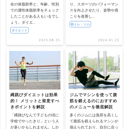
在の体脂肪率と、年齢、性別
り、スポーツのパフォーマン
での適性体脂肪率をチェック
スを向上させたり、姿勢や肩
したことがある人もいるでし
こりを改善し...
ょう。ダイエ...
筋トレ・ジム
ダイエット
2023.08.25
2024.01.25
縄跳びダイエットは効果
ジムでマシンを使って腹
的！ メリットと留意すべ
筋を鍛えるのにおすすめ
きポイントを解説
のメニューを徹底解説
「縄跳びなんて子どもの頃に
多くのジムには負荷を高くし
学校でやったきり」という人
て腹筋を鍛えられるマシンが
が多いかもしれません。しか
揃えられており、自分に合っ