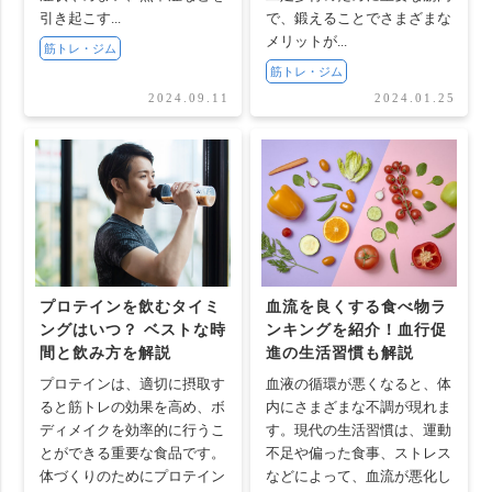
引き起こす...
で、鍛えることでさまざまな
メリットが...
筋トレ・ジム
筋トレ・ジム
2024.09.11
2024.01.25
プロテインを飲むタイミ
血流を良くする食べ物ラ
ングはいつ？ ベストな時
ンキングを紹介！血行促
間と飲み方を解説
進の生活習慣も解説
プロテインは、適切に摂取す
血液の循環が悪くなると、体
ると筋トレの効果を高め、ボ
内にさまざまな不調が現れま
ディメイクを効率的に行うこ
す。現代の生活習慣は、運動
とができる重要な食品です。
不足や偏った食事、ストレス
体づくりのためにプロテイン
などによって、血流が悪化し