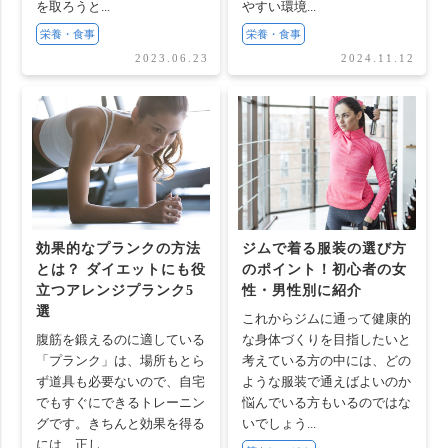
を取ろうと...
やすい環境...
栄養・食事
栄養・食事
2023.06.23
2024.11.12
効果的なプランクの方法
ジムで着る服装の選び方
とは？ ダイエットにも役
のポイント！初心者の女
立つアレンジプランク5
性・男性別に紹介
選
これからジムに通って健康的
腹筋を鍛えるのに適している
な身体づくりを目指したいと
「プランク」は、場所もとら
考えている方の中には、どの
ず道具も必要ないので、自宅
ような服装で通えばよいのか
でもすぐにできるトレーニン
悩んでいる方もいるのではな
グです。きちんと効果を得る
いでしょう...
には、正し...