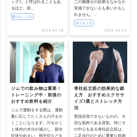
ッグ3」と呼ばれることもあ
二の腕痩せの効果をなかなか
るほど、筋...
実感できない人も多いかもし
れません。...
筋トレ・ジム
ダイエット
2024.05.24
2025.04.24
ジムでの飲み物は重要！
脊柱起立筋の効果的な鍛
トレーニング中・前後の
え方 おすすめエクササ
おすすめ飲料を紹介
イズ3選とストレッチ方
法
ジムで運動をする際は、運動
量に応じてたくさんの汗をか
普段目視できないものの、大
くことになります。汗をかく
切な筋肉である背筋。特にそ
と体内の水分が減少し、脱水
の中心を走る脊柱起立筋は、
症状やめまい、熱中症などを
二足歩行のために重要な筋肉