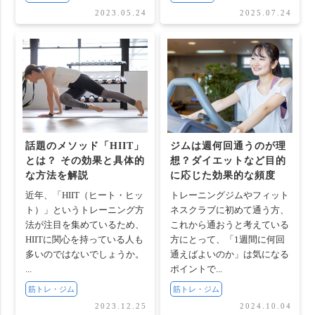
2023.05.24
2025.07.24
話題のメソッド「HIIT」
ジムは週何回通うのが理
とは？ その効果と具体的
想？ダイエットなど目的
な方法を解説
に応じた効果的な頻度
近年、「HIIT（ヒート・ヒッ
トレーニングジムやフィット
ト）」というトレーニング方
ネスクラブに初めて通う方、
法が注目を集めているため、
これから通おうと考えている
HIITに関心を持っている人も
方にとって、「1週間に何回
多いのではないでしょうか。
通えばよいのか」は気になる
...
ポイントで...
筋トレ・ジム
筋トレ・ジム
2023.12.25
2024.10.04