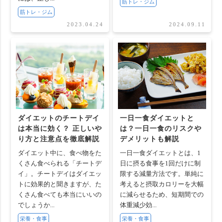
筋トレ・ジム
筋トレ・ジム
2023.04.24
2024.09.11
ダイエットのチートデイ
一日一食ダイエットと
は本当に効く？ 正しいや
は？一日一食のリスクや
り方と注意点を徹底解説
デメリットも解説
ダイエット中に、食べ物をた
一日一食ダイエットとは、1
くさん食べられる「チートデ
日に摂る食事を1回だけに制
イ」。チートデイはダイエッ
限する減量方法です。単純に
トに効果的と聞きますが、た
考えると摂取カロリーを大幅
くさん食べても本当にいいの
に減らせるため、短期間での
でしょうか...
体重減少効...
栄養・食事
栄養・食事