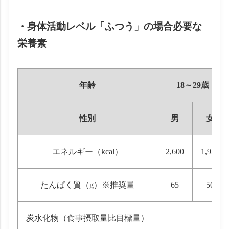
・身体活動レベル「ふつう」の場合必要な
栄養素
年齢
18～29歳
性別
男
女
エネルギー（kcal）
2,600
1,950
たんぱく質（g）※推奨量
65
50
炭水化物（食事摂取量比目標量）