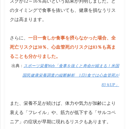
スクが12～16％高いという結果が判明しました。ど
のタイミングで食事を抜いても、健康を損なうリス
クは高まります。
さらに、
一日一食しか食事を摂らなかった場合、全
死亡リスクは30％、心血管死のリスクは83％も高ま
ることも分かりました。
出典：
スポーツ栄養Web「食事を抜くと寿命が縮まる！米国
国民健康栄養調査の縦断解析 1日1食では心血管死が
83％UP」
また、栄養不足が続けば、体力や気力が加齢により
衰える「フレイル」や、筋力が低下する「サルコペ
ニア」の症状が早期に現れるリスクもあります。