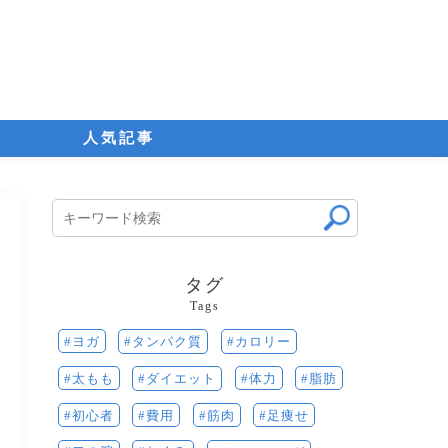
人気記事
タグ
Tags
ヨガ
カロリー
タンパク質
体力
脂肪
太もも
ダイエット
費用
筋肉
初心者
足痩せ