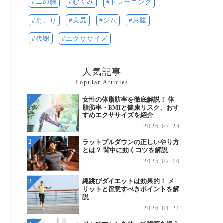
二の腕
むくみ
トレーニング
美尻
ジム
お腹
肩こり
代謝
エクササイズ
人気記事
Popular Articles
女性の体脂肪率を徹底解説！ 体
脂肪率・BMIと健康リスク、おす
すめエクササイズを紹介
2026.07.24
ラットプルダウンの正しいやり方
とは？ 背中に効くコツを解説
2025.02.10
縄跳びダイエットは効果的！ メ
リットと留意すべきポイントを解
説
2026.01.21