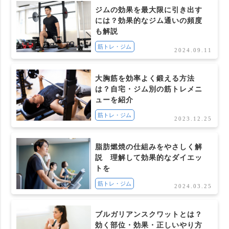
ジムの効果を最大限に引き出す
には？効果的なジム通いの頻度
も解説
筋トレ・ジム
2024.09.11
大胸筋を効率よく鍛える方法
は？自宅・ジム別の筋トレメニ
ューを紹介
筋トレ・ジム
2023.12.25
脂肪燃焼の仕組みをやさしく解
説 理解して効果的なダイエッ
トを
筋トレ・ジム
2024.03.25
ブルガリアンスクワットとは？
効く部位・効果・正しいやり方