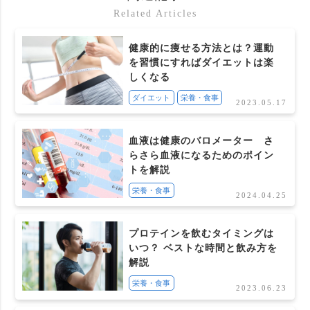
Related Articles
健康的に痩せる方法とは？運動
を習慣にすればダイエットは楽
しくなる
ダイエット
栄養・食事
2023.05.17
血液は健康のバロメーター さ
らさら血液になるためのポイン
トを解説
栄養・食事
2024.04.25
プロテインを飲むタイミングは
いつ？ ベストな時間と飲み方を
解説
栄養・食事
2023.06.23