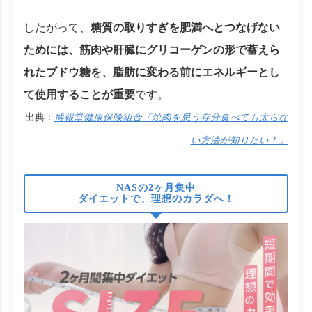
したがって、
糖質の取りすぎを肥満へとつなげない
ためには、筋肉や肝臓にグリコーゲンの形で蓄えら
れたブドウ糖を、脂肪に変わる前にエネルギーとし
て使用することが重要
です。
出典：
博報堂健康保険組合「焼肉を思う存分食べても太らな
い方法が知りたい！」
NASの2ヶ月集中
ダイエットで、理想のカラダへ！