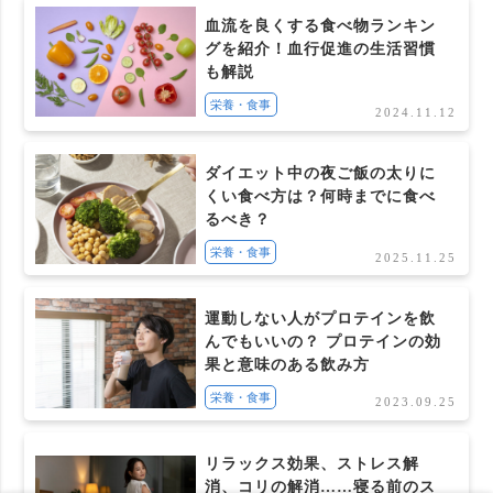
血流を良くする食べ物ランキン
グを紹介！血行促進の生活習慣
も解説
栄養・食事
2024.11.12
ダイエット中の夜ご飯の太りに
くい食べ方は？何時までに食べ
るべき？
栄養・食事
2025.11.25
運動しない人がプロテインを飲
んでもいいの？ プロテインの効
果と意味のある飲み方
栄養・食事
2023.09.25
リラックス効果、ストレス解
消、コリの解消……寝る前のス