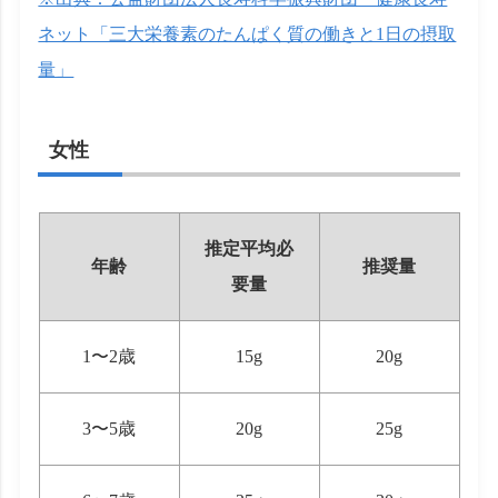
ネット「三大栄養素のたんぱく質の働きと1日の摂取
量」
女性
推定平均必
年齢
推奨量
要量
1〜2歳
15g
20g
3〜5歳
20g
25g