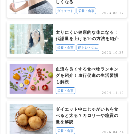
しくなる
ダイエット
栄養・食事
2023.05.17
太りにくい健康的な体になる！
代謝量を上げる10の方法を紹介
栄養・食事
筋トレ・ジム
2023.10.25
血流を良くする食べ物ランキン
グを紹介！血行促進の生活習慣
も解説
栄養・食事
2024.11.12
ダイエット中にじゃがいもを食
べると太る？カロリーや糖質の
量を解説
栄養・食事
2026.04.24