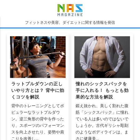
フィットネスや美容、ダイエットに関する情報を発信
ラットプルダウンの正し
憧れのシックスパックを
いやり方とは？ 背中に効
手に入れる！ もっとも効
くコツを解説
果的な方法を解説
背中のトレーニングとしてポ
鍛え抜かれ、美しく割れた腹
ピュラーなラットプルダウ
筋「シックスパック」に憧れ
ン。逆三角形の背中を作った
ている人は多いのではないで
り、スポーツのパフォーマン
しょうか。古代ギリシャ彫刻
スを向上させたり、姿勢や肩
のようなボディラインは、ま
こりを改善し...
さに健康美...