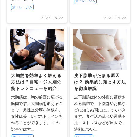
筋トレ・ジム
筋トレ・ジム
2026.05.25
2024.04.25
大胸筋を効率よく鍛える
皮下脂肪がたまる原因
方法は？自宅・ジム別の
は？ 効果的に落とす方法
筋トレメニューを紹介
を徹底解説
大胸筋は、胸の前面に広がる
皮下脂肪は体の外側に蓄積さ
筋肉です。大胸筋を鍛えるこ
れる脂肪で、下腹部やお尻な
とで、男性は分厚い胸板を、
どに知らぬ間にたまっていき
女性は美しいバストラインを
ます。食生活の乱れや運動不
作ることができます。 この
足、ストレスなどが原因で、
記事では大...
過剰につい...