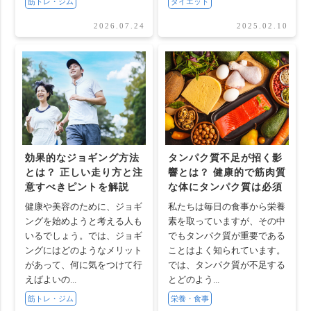
筋トレ・ジム
ダイエット
2026.07.24
2025.02.10
効果的なジョギング方法
タンパク質不足が招く影
とは？ 正しい走り方と注
響とは？ 健康的で筋肉質
意すべきピントを解説
な体にタンパク質は必須
健康や美容のために、ジョギ
私たちは毎日の食事から栄養
ングを始めようと考える人も
素を取っていますが、その中
いるでしょう。では、ジョギ
でもタンパク質が重要である
ングにはどのようなメリット
ことはよく知られています。
があって、何に気をつけて行
では、タンパク質が不足する
えばよいの...
とどのよう...
筋トレ・ジム
栄養・食事