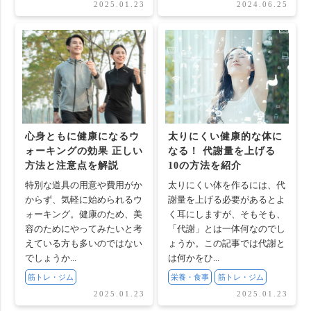
2025.01.23
2024.06.25
心身ともに健康になるウ
太りにくい健康的な体に
ォーキングの効果 正しい
なる！ 代謝量を上げる
方法と注意点を解説
10の方法を紹介
特別な道具の用意や費用がか
太りにくい体を作るには、代
からず、気軽に始められるウ
謝量を上げる必要があるとよ
ォーキング。健康のため、美
く耳にしますが、そもそも、
容のためにやってみたいと考
「代謝」とは一体何なのでし
えている方も多いのではない
ょうか。この記事では代謝と
でしょうか...
は何かをひ...
筋トレ・ジム
栄養・食事
筋トレ・ジム
2025.01.23
2025.01.23