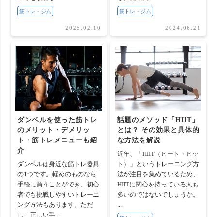
筋トレ・ジム
筋トレ・ジム
2025.02.10
2024.06.21
ダンベルを使った筋トレ
話題のメソッド「HIIT」
のメリット・デメリッ
とは？ その効果と具体的
ト・筋トレメニューも紹
な方法を解説
介
近年、「HIIT（ヒート・ヒッ
ダンベルは身近な筋トレ器具
ト）」というトレーニング方
の1つです。軽めのものなら
法が注目を集めているため、
手軽に買うことができ、初心
HIITに関心を持っている人も
者でも挑戦しやすいトレーニ
多いのではないでしょうか。
ング方法もあります。ただ
...
し、正しい手...