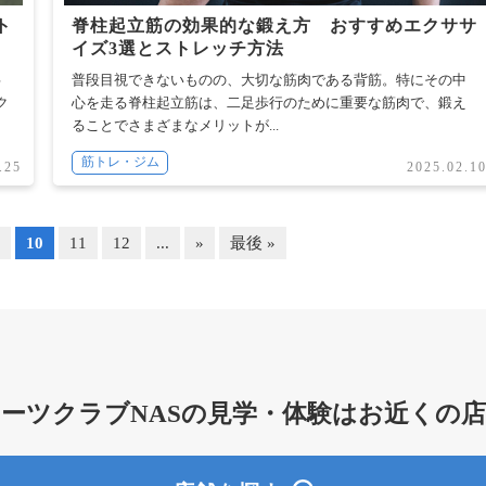
ト
脊柱起立筋の効果的な鍛え方 おすすめエクササ
イズ3選とストレッチ方法
事
普段目視できないものの、大切な筋肉である背筋。特にその中
ク
心を走る脊柱起立筋は、二足歩行のために重要な筋肉で、鍛え
ることでさまざまなメリットが...
筋トレ・ジム
.25
2025.02.1
9
10
11
12
...
»
最後 »
ーツクラブNASの
見学・体験はお近くの