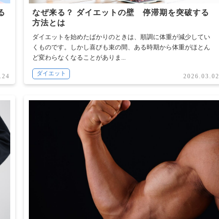
る
なぜ来る？ ダイエットの壁 停滞期を突破する
方法とは
ろ
ダイエットを始めたばかりのときは、順調に体重が減少してい
ょ
くものです。しかし喜びも束の間、ある時期から体重がほとん
ど変わらなくなることがありま...
ダイエット
.24
2026.03.0