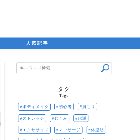
人気記事
タグ
Tags
初心者
肩こり
ボディメイク
代謝
むくみ
ストレッチ
体脂肪
マッサージ
エクササイズ