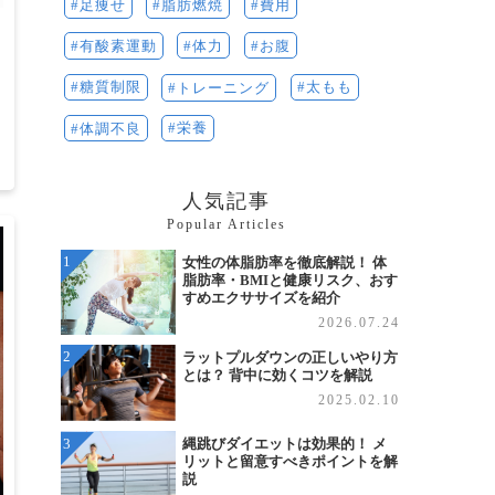
費用
足痩せ
脂肪燃焼
体力
お腹
有酸素運動
太もも
糖質制限
トレーニング
栄養
体調不良
2
人気記事
Popular Articles
女性の体脂肪率を徹底解説！ 体
脂肪率・BMIと健康リスク、おす
すめエクササイズを紹介
2026.07.24
ラットプルダウンの正しいやり方
とは？ 背中に効くコツを解説
2025.02.10
縄跳びダイエットは効果的！ メ
リットと留意すべきポイントを解
説