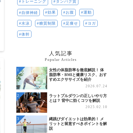
タンパク質
トレーニング
効果
お腹
運動
自律神経
水泳
ヨガ
足痩せ
糖質制限
体幹
3
人気記事
Popular Articles
女性の体脂肪率を徹底解説！ 体
脂肪率・BMIと健康リスク、おす
すめエクササイズを紹介
2026.07.24
ラットプルダウンの正しいやり方
とは？ 背中に効くコツを解説
2025.02.10
縄跳びダイエットは効果的！ メ
リットと留意すべきポイントを解
説