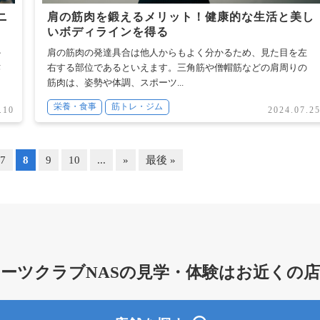
ニ
肩の筋肉を鍛えるメリット！健康的な生活と美し
いボディラインを得る
か
肩の筋肉の発達具合は他人からもよく分かるため、見た目を左
作
右する部位であるといえます。三角筋や僧帽筋などの肩周りの
筋肉は、姿勢や体調、スポーツ...
栄養・食事
筋トレ・ジム
.10
2024.07.2
7
8
9
10
...
»
最後 »
ーツクラブNASの
見学・体験はお近くの