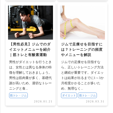
【男性必見】ジムでのダ
ジムで足痩せを目指すに
イエットメニューを紹介
は？トレーニングの頻度
｜筋トレと有酸素運動
やメニューを解説
男性がダイエットを行うとき
ジムでの足痩せを目指すな
は、女性とは異なる身体の特
ら、正しいトレーニング方法
徴を理解しておきましょう。
と継続が重要です。ダイエッ
男性は筋肉量が多く、基礎代
トは結果が出るまでに1～3か
謝が高いため、適切なトレー
月程度かかることが多いた
ニングと食...
め、無理なく...
筋トレ・ジム
ダイエット
筋トレ・ジム
2026.01.21
2026.03.31